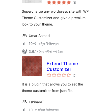
টা
phpbaba
(1
)
মুঠ
ৰে’টিং
Supercharge any wordpress site with WP
Theme Customizer and give a premium
look to your theme.
Umar Ahmad
10+টা সক্ৰিয় ইনষ্টলেশ্যন
3.6.1ৰ সৈতে পৰীক্ষা কৰা হৈছে
Extend Theme
Customizer
টা
(0
)
মুঠ
ৰে’টিং
It is a plugin that allows you to set the
theme customizer from json file.
1shiharaT
10+টা সক্ৰিয় ইনষ্টলেশ্যন