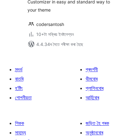
Customizer in easy and standard way to
your theme
codersantosh
10+টা সক্ৰিয় ইনষ্টলেশ্যন
4.4.34ৰ সৈতে পৰীক্ষা কৰা হৈছে
সন্দৰ্ভ
প্ৰদৰ্শনী
বাতৰি
থীমবোৰ
হ’ষ্টিং
প্লাগিনবোৰ
গোপনীয়তা
আৰ্হিবোৰ
শিকক
জড়িত হৈ পৰক
সাহায্য
অনুষ্ঠানবোৰ