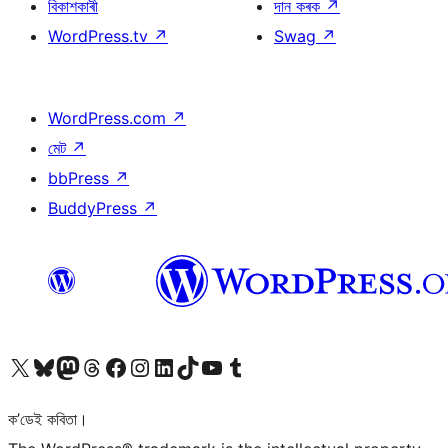
বিকাশকাৰী
দান কৰক
↗
WordPress.tv
↗
Swag
↗
WordPress.com
↗
মেট
↗
bbPress
↗
BuddyPress
↗
আমাৰ X (আগৰ Twitter) একাউণ্টলৈ যাওক
আমাৰ Bluesky একাউণ্টলৈ যাওক
আমাৰ Mastodon একাউণ্টলৈ যাওক
আমাৰ Threads একাউণ্টলৈ যাওক
আমাৰ Facebook পৃষ্ঠালৈ যাওক
আমাৰ Instagram একাউণ্টলৈ যাওক
আমাৰ LinkedIn একাউণ্টলৈ যাওক
আমাৰ TikTok একাউণ্টলৈ যাওক
আমাৰ YouTube চেনেললৈ যাওক
আমাৰ Tumblr একাউণ্টলৈ যাওক
ক’ডেই কবিতা।