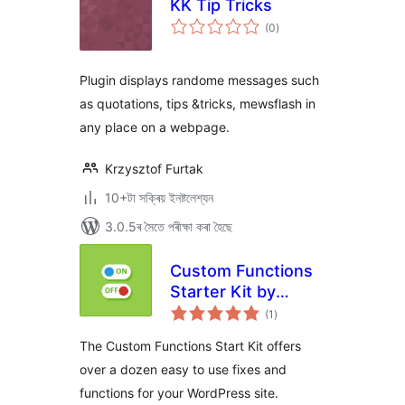
KK Tip Tricks
টা
(0
)
মুঠ
ৰে’টিং
Plugin displays randome messages such
as quotations, tips &tricks, mewsflash in
any place on a webpage.
Krzysztof Furtak
10+টা সক্ৰিয় ইনষ্টলেশ্যন
3.0.5ৰ সৈতে পৰীক্ষা কৰা হৈছে
Custom Functions
Starter Kit by
টা
DraftPress
(1
)
মুঠ
ৰে’টিং
The Custom Functions Start Kit offers
over a dozen easy to use fixes and
functions for your WordPress site.