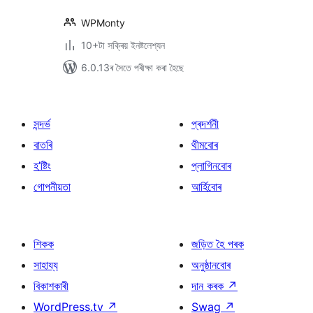
WPMonty
10+টা সক্ৰিয় ইনষ্টলেশ্যন
6.0.13ৰ সৈতে পৰীক্ষা কৰা হৈছে
সন্দৰ্ভ
প্ৰদৰ্শনী
বাতৰি
থীমবোৰ
হ’ষ্টিং
প্লাগিনবোৰ
গোপনীয়তা
আৰ্হিবোৰ
শিকক
জড়িত হৈ পৰক
সাহায্য
অনুষ্ঠানবোৰ
বিকাশকাৰী
দান কৰক
↗
WordPress.tv
↗
Swag
↗