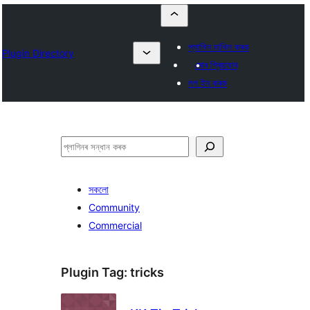
প্লাগিন দাখিল কৰক
Plugin Directory
মোৰ প্ৰিয়বোৰ
লগ ইন কৰক
সন্ধান
কৰক
সকলো
Community
Commercial
Plugin Tag:
tricks