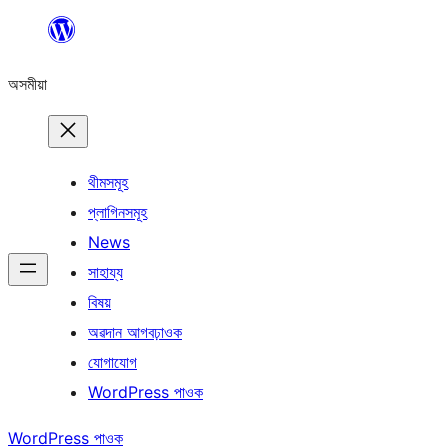
এয়া
এৰি
অসমীয়া
বিষয়বস্তুলৈ
যাওক
থীমসমূহ
প্লাগিনসমূহ
News
সাহায্য
বিষয়
অৱদান আগবঢ়াওক
যোগাযোগ
WordPress পাওক
WordPress পাওক