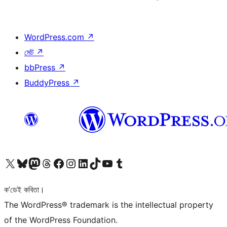
WordPress.com
↗
মেট
↗
bbPress
↗
BuddyPress
↗
আমাৰ X (আগৰ Twitter) একাউণ্টলৈ যাওক
আমাৰ Bluesky একাউণ্টলৈ যাওক
আমাৰ Mastodon একাউণ্টলৈ যাওক
আমাৰ Threads একাউণ্টলৈ যাওক
আমাৰ Facebook পৃষ্ঠালৈ যাওক
আমাৰ Instagram একাউণ্টলৈ যাওক
আমাৰ LinkedIn একাউণ্টলৈ যাওক
আমাৰ TikTok একাউণ্টলৈ যাওক
আমাৰ YouTube চেনেললৈ যাওক
আমাৰ Tumblr একাউণ্টলৈ যাওক
ক’ডেই কবিতা।
The WordPress® trademark is the intellectual property
of the WordPress Foundation.