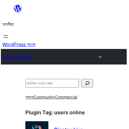
এয়া
এৰি
অসমীয়া
বিষয়বস্তুলৈ
যাওক
WordPress পাওক
Plugin Directory
সন্ধান
কৰক
সকলো
Community
Commercial
Plugin Tag:
users online