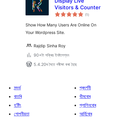
Display Live
Visitors & Counter
টা
(1
)
মুঠ
ৰে’টিং
Show How Many Users Are Online On
Your Wordpress Site.
Rajdip Sinha Roy
90+টা সক্ৰিয় ইনষ্টলেশ্যন
5.4.20ৰ সৈতে পৰীক্ষা কৰা হৈছে
সন্দৰ্ভ
প্ৰদৰ্শনী
বাতৰি
থীমবোৰ
হ’ষ্টিং
প্লাগিনবোৰ
গোপনীয়তা
আৰ্হিবোৰ