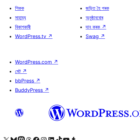
শিকক
জড়িত হৈ পৰক
সাহায্য
অনুষ্ঠানবোৰ
বিকাশকাৰী
দান কৰক
↗
WordPress.tv
↗
Swag
↗
WordPress.com
↗
মেট
↗
bbPress
↗
BuddyPress
↗
আমাৰ X (আগৰ Twitter) একাউণ্টলৈ যাওক
আমাৰ Bluesky একাউণ্টলৈ যাওক
আমাৰ Mastodon একাউণ্টলৈ যাওক
আমাৰ Threads একাউণ্টলৈ যাওক
আমাৰ Facebook পৃষ্ঠালৈ যাওক
আমাৰ Instagram একাউণ্টলৈ যাওক
আমাৰ LinkedIn একাউণ্টলৈ যাওক
আমাৰ TikTok একাউণ্টলৈ যাওক
আমাৰ YouTube চেনেললৈ যাওক
আমাৰ Tumblr একাউণ্টলৈ যাওক