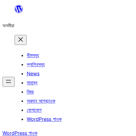
এয়া
এৰি
অসমীয়া
বিষয়বস্তুলৈ
যাওক
থীমসমূহ
প্লাগিনসমূহ
News
সাহায্য
বিষয়
অৱদান আগবঢ়াওক
যোগাযোগ
WordPress পাওক
WordPress পাওক