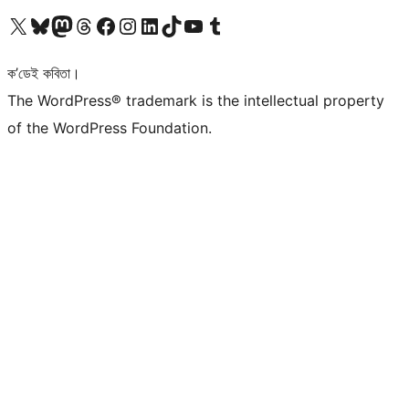
আমাৰ X (আগৰ Twitter) একাউণ্টলৈ যাওক
আমাৰ Bluesky একাউণ্টলৈ যাওক
আমাৰ Mastodon একাউণ্টলৈ যাওক
আমাৰ Threads একাউণ্টলৈ যাওক
আমাৰ Facebook পৃষ্ঠালৈ যাওক
আমাৰ Instagram একাউণ্টলৈ যাওক
আমাৰ LinkedIn একাউণ্টলৈ যাওক
আমাৰ TikTok একাউণ্টলৈ যাওক
আমাৰ YouTube চেনেললৈ যাওক
আমাৰ Tumblr একাউণ্টলৈ যাওক
ক’ডেই কবিতা।
The WordPress® trademark is the intellectual property
of the WordPress Foundation.