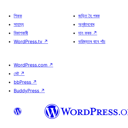
শিকক
জড়িত হৈ পৰক
সাহায্য
অনুষ্ঠানবোৰ
বিকাশকাৰী
দান কৰক
↗
WordPress.tv
↗
ভৱিষ্যতৰ বাবে পাঁচ
WordPress.com
↗
মেট
↗
bbPress
↗
BuddyPress
↗