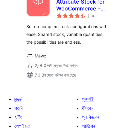
Attribute Stock for
WooCommerce –
টা
Shared Stock &
(18
)
মুঠ
ৰে’টিং
Variable Quantities
Set up complex stock configurations with
(Lite Version)
ease. Shared stock, variable quantities,
the possibilities are endless.
Mewz
2,000+টা সক্ৰিয় ইনষ্টলেশ্যন
7.0.3ৰ সৈতে পৰীক্ষা কৰা হৈছে
সন্দৰ্ভ
প্ৰদৰ্শনী
বাতৰি
থীমবোৰ
হ’ষ্টিং
প্লাগিনবোৰ
গোপনীয়তা
আৰ্হিবোৰ