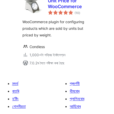
Unit Price for
WooCommerce
টা
(10
)
মুঠ
ৰে’টিং
WooCommerce plugin for configuring
products which are sold by units but
priced by weight.
Condless
1,000+টা সক্ৰিয় ইনষ্টলেশ্যন
7.0.2ৰ সৈতে পৰীক্ষা কৰা হৈছে
সন্দৰ্ভ
প্ৰদৰ্শনী
বাতৰি
থীমবোৰ
হ’ষ্টিং
প্লাগিনবোৰ
গোপনীয়তা
আৰ্হিবোৰ