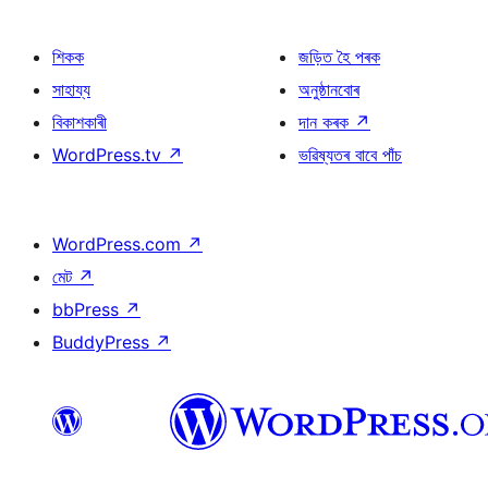
শিকক
জড়িত হৈ পৰক
সাহায্য
অনুষ্ঠানবোৰ
বিকাশকাৰী
দান কৰক
↗
WordPress.tv
↗
ভৱিষ্যতৰ বাবে পাঁচ
WordPress.com
↗
মেট
↗
bbPress
↗
BuddyPress
↗