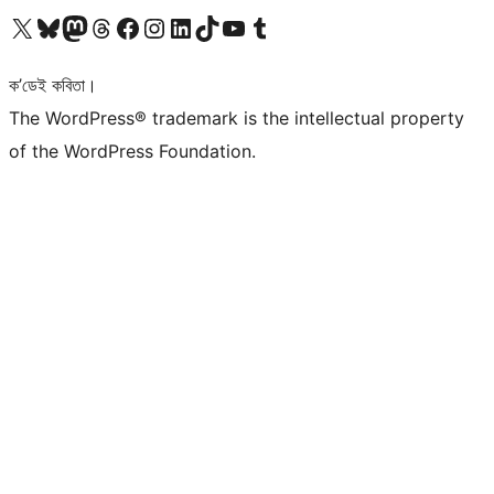
আমাৰ X (আগৰ Twitter) একাউণ্টলৈ যাওক
আমাৰ Bluesky একাউণ্টলৈ যাওক
আমাৰ Mastodon একাউণ্টলৈ যাওক
আমাৰ Threads একাউণ্টলৈ যাওক
আমাৰ Facebook পৃষ্ঠালৈ যাওক
আমাৰ Instagram একাউণ্টলৈ যাওক
আমাৰ LinkedIn একাউণ্টলৈ যাওক
আমাৰ TikTok একাউণ্টলৈ যাওক
আমাৰ YouTube চেনেললৈ যাওক
আমাৰ Tumblr একাউণ্টলৈ যাওক
ক’ডেই কবিতা।
The WordPress® trademark is the intellectual property
of the WordPress Foundation.