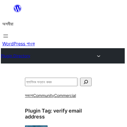
এয়া
এৰি
অসমীয়া
বিষয়বস্তুলৈ
যাওক
WordPress পাওক
Plugin Directory
সন্ধান
কৰক
সকলো
Community
Commercial
Plugin Tag:
verify email
address