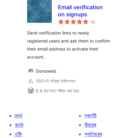
Email verification
on signups
টা
(4
)
মুঠ
ৰে’টিং
Send verification links to newly
registered users and ask them to confirm
their email address to activate their
account.
Dornaweb
100+টা সক্ৰিয় ইনষ্টলেশ্যন
6.6.6ৰ সৈতে পৰীক্ষা কৰা হৈছে
সন্দৰ্ভ
প্ৰদৰ্শনী
বাতৰি
থীমবোৰ
হ’ষ্টিং
প্লাগিনবোৰ