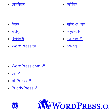
গোপনীয়তা
আৰ্হিবোৰ
শিকক
জড়িত হৈ পৰক
সাহায্য
অনুষ্ঠানবোৰ
বিকাশকাৰী
দান কৰক
↗
WordPress.tv
↗
Swag
↗
WordPress.com
↗
মেট
↗
bbPress
↗
BuddyPress
↗