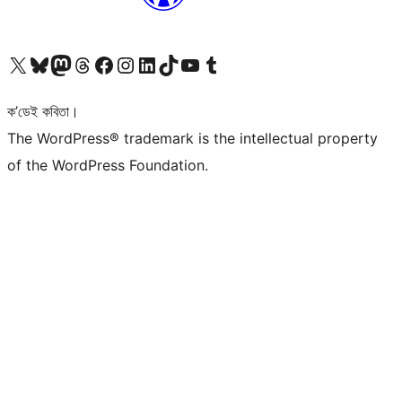
আমাৰ X (আগৰ Twitter) একাউণ্টলৈ যাওক
আমাৰ Bluesky একাউণ্টলৈ যাওক
আমাৰ Mastodon একাউণ্টলৈ যাওক
আমাৰ Threads একাউণ্টলৈ যাওক
আমাৰ Facebook পৃষ্ঠালৈ যাওক
আমাৰ Instagram একাউণ্টলৈ যাওক
আমাৰ LinkedIn একাউণ্টলৈ যাওক
আমাৰ TikTok একাউণ্টলৈ যাওক
আমাৰ YouTube চেনেললৈ যাওক
আমাৰ Tumblr একাউণ্টলৈ যাওক
ক’ডেই কবিতা।
The WordPress® trademark is the intellectual property
of the WordPress Foundation.