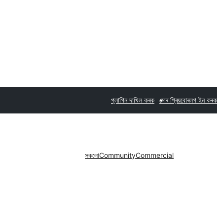
প্লাগিন দাখিল কৰক
মোৰ প্ৰিয়বোৰ
লগ ইন কৰক
সকলো
Community
Commercial