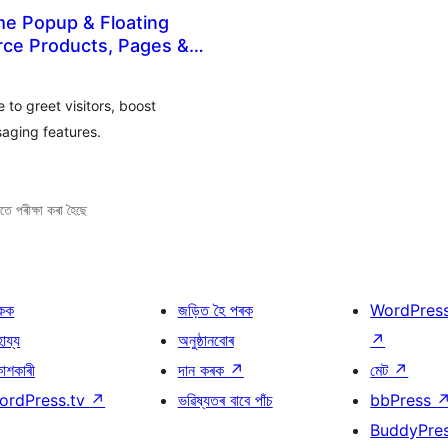
e Popup & Floating
ce Products, Pages &
to greet visitors, boost
aging features.
ে পৰীক্ষা কৰা হৈছে
কক
জড়িত হৈ পৰক
WordPres
হায্য
অনুষ্ঠানবোৰ
↗
কাশকাৰী
দান কৰক
↗
মেট
↗
ordPress.tv
↗
ভৱিষ্যতৰ বাবে পাঁচ
bbPress
BuddyPre