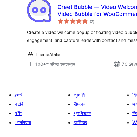
Greet Bubble — Video Welcom
Video Bubble for WooCommer
টা
Custom Posts
(2
)
মুঠ
ৰে’টিং
Create a video welcome popup or floating video bubble 
engagement, and capture leads with contact and mess
ThemeAtelier
100+টা সক্ৰিয় ইনষ্টলেশ্যন
7.0.2ৰ সৈত
সন্দৰ্ভ
প্ৰদৰ্শনী
শি
বাতৰি
থীমবোৰ
সা
হ’ষ্টিং
প্লাগিনবোৰ
বি
গোপনীয়তা
আৰ্হিবোৰ
W