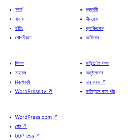
সন্দৰ্ভ
প্ৰদৰ্শনী
বাতৰি
থীমবোৰ
হ’ষ্টিং
প্লাগিনবোৰ
গোপনীয়তা
আৰ্হিবোৰ
শিকক
জড়িত হৈ পৰক
সাহায্য
অনুষ্ঠানবোৰ
বিকাশকাৰী
দান কৰক
↗
WordPress.tv
↗
ভৱিষ্যতৰ বাবে পাঁচ
WordPress.com
↗
মেট
↗
bbPress
↗