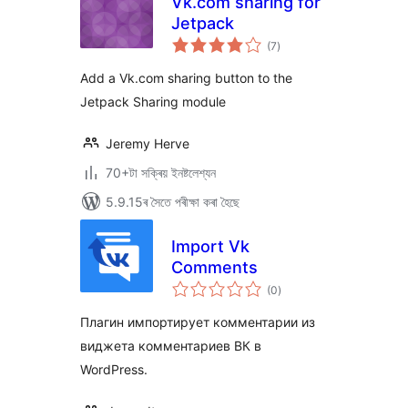
Vk.com sharing for
Jetpack
টা
(7
)
মুঠ
ৰে’টিং
Add a Vk.com sharing button to the
Jetpack Sharing module
Jeremy Herve
70+টা সক্ৰিয় ইনষ্টলেশ্যন
5.9.15ৰ সৈতে পৰীক্ষা কৰা হৈছে
Import Vk
Comments
টা
(0
)
মুঠ
ৰে’টিং
Плагин импортирует комментарии из
виджета комментариев ВК в
WordPress.