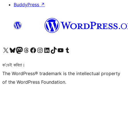
BuddyPress
↗
আমাৰ X (আগৰ Twitter) একাউণ্টলৈ যাওক
আমাৰ Bluesky একাউণ্টলৈ যাওক
আমাৰ Mastodon একাউণ্টলৈ যাওক
আমাৰ Threads একাউণ্টলৈ যাওক
আমাৰ Facebook পৃষ্ঠালৈ যাওক
আমাৰ Instagram একাউণ্টলৈ যাওক
আমাৰ LinkedIn একাউণ্টলৈ যাওক
আমাৰ TikTok একাউণ্টলৈ যাওক
আমাৰ YouTube চেনেললৈ যাওক
আমাৰ Tumblr একাউণ্টলৈ যাওক
ক’ডেই কবিতা।
The WordPress® trademark is the intellectual property
of the WordPress Foundation.