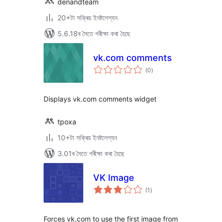
denandteam
20+টা সক্ৰিয় ইনষ্টলেশ্যন
5.6.18ৰ সৈতে পৰীক্ষা কৰা হৈছে
vk.com comments
টা
(0
)
মুঠ
ৰে’টিং
Displays vk.com comments widget
tpoxa
10+টা সক্ৰিয় ইনষ্টলেশ্যন
3.01ৰ সৈতে পৰীক্ষা কৰা হৈছে
VK Image
টা
(1
)
মুঠ
ৰে’টিং
Forces vk.com to use the first image from