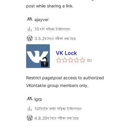
post while sharing a link.
ajayver
10+টা সক্ৰিয় ইনষ্টলেশ্যন
3.5.2ৰ সৈতে পৰীক্ষা কৰা হৈছে
VK Lock
টা
(0
)
মুঠ
ৰে’টিং
Restrict page\post access to authorized
VKontakte group members only.
igrp
10টাতকৈ কমটা সক্ৰিয় ইনষ্টলেশ্যন
4.8.29ৰ সৈতে পৰীক্ষা কৰা হৈছে