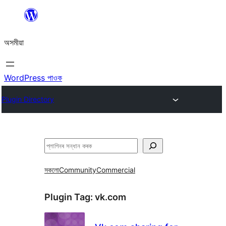
এয়া
এৰি
অসমীয়া
বিষয়বস্তুলৈ
যাওক
WordPress পাওক
Plugin Directory
সন্ধান
কৰক
সকলো
Community
Commercial
Plugin Tag:
vk.com