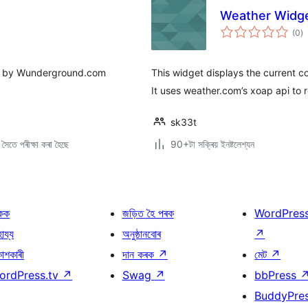
Weather Widg
টা
(0
)
মুঠ
ৰে’
ed by Wunderground.com
This widget displays the current co
It uses weather.com’s xoap api to r
sk33t
ৈতে পৰীক্ষা কৰা হৈছে
90+টা সক্ৰিয় ইনষ্টলেশ্যন
কক
জড়িত হৈ পৰক
WordPres
হায্য
অনুষ্ঠানবোৰ
↗
কাশকাৰী
দান কৰক
↗
মেট
↗
ordPress.tv
↗
Swag
↗
bbPress
BuddyPre