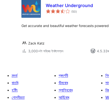
Weather Underground
টা
(50
)
মুঠ
ৰে’টিং
Get accurate and beautiful weather forecasts power
Zack Katz
3,000+টা সক্ৰিয় ইনষ্টলেশ্যন
4.5.33ৰ স
সন্দৰ্ভ
প্ৰদৰ্শনী
শি
বাতৰি
থীমবোৰ
সা
হ’ষ্টিং
প্লাগিনবোৰ
বি
গোপনীয়তা
আৰ্হিবোৰ
W