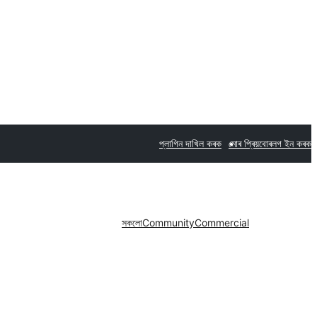
প্লাগিন দাখিল কৰক
মোৰ প্ৰিয়বোৰ
লগ ইন কৰক
সকলো
Community
Commercial