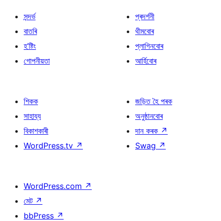
সন্দৰ্ভ
প্ৰদৰ্শনী
বাতৰি
থীমবোৰ
হ’ষ্টিং
প্লাগিনবোৰ
গোপনীয়তা
আৰ্হিবোৰ
শিকক
জড়িত হৈ পৰক
সাহায্য
অনুষ্ঠানবোৰ
বিকাশকাৰী
দান কৰক
↗
WordPress.tv
↗
Swag
↗
WordPress.com
↗
মেট
↗
bbPress
↗