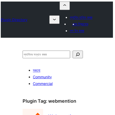
প্লাগিন দাখিল কৰক
Plugin Directory
মোৰ প্ৰিয়বোৰ
লগ ইন কৰক
সন্ধান
কৰক
সকলো
Community
Commercial
Plugin Tag:
webmention