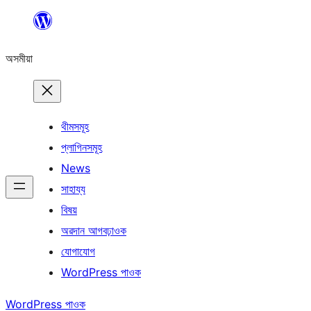
এয়া
এৰি
অসমীয়া
বিষয়বস্তুলৈ
যাওক
থীমসমূহ
প্লাগিনসমূহ
News
সাহায্য
বিষয়
অৱদান আগবঢ়াওক
যোগাযোগ
WordPress পাওক
WordPress পাওক