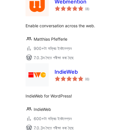
Webmention
টা
(8
)
মুঠ
ৰে’টিং
Enable conversation across the web.
Matthias Pfefferle
900+টা সক্ৰিয় ইনষ্টলেশ্যন
7.0.3ৰ সৈতে পৰীক্ষা কৰা হৈছে
IndieWeb
টা
(6
)
মুঠ
ৰে’টিং
IndieWeb for WordPress!
IndieWeb
600+টা সক্ৰিয় ইনষ্টলেশ্যন
7.0.3ৰ সৈতে পৰীক্ষা কৰা হৈছে