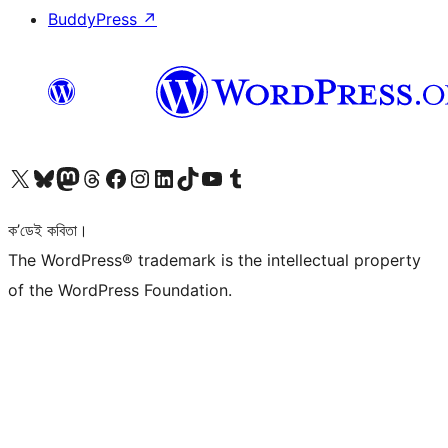
BuddyPress
↗
আমাৰ X (আগৰ Twitter) একাউণ্টলৈ যাওক
আমাৰ Bluesky একাউণ্টলৈ যাওক
আমাৰ Mastodon একাউণ্টলৈ যাওক
আমাৰ Threads একাউণ্টলৈ যাওক
আমাৰ Facebook পৃষ্ঠালৈ যাওক
আমাৰ Instagram একাউণ্টলৈ যাওক
আমাৰ LinkedIn একাউণ্টলৈ যাওক
আমাৰ TikTok একাউণ্টলৈ যাওক
আমাৰ YouTube চেনেললৈ যাওক
আমাৰ Tumblr একাউণ্টলৈ যাওক
ক’ডেই কবিতা।
The WordPress® trademark is the intellectual property
of the WordPress Foundation.