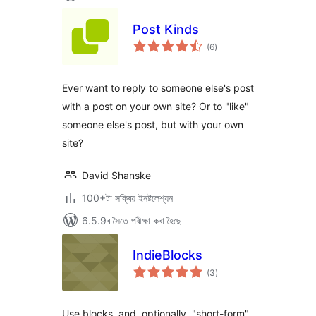
Post Kinds
টা
(6
)
মুঠ
ৰে’টিং
Ever want to reply to someone else's post
with a post on your own site? Or to "like"
someone else's post, but with your own
site?
David Shanske
100+টা সক্ৰিয় ইনষ্টলেশ্যন
6.5.9ৰ সৈতে পৰীক্ষা কৰা হৈছে
IndieBlocks
টা
(3
)
মুঠ
ৰে’টিং
Use blocks, and, optionally, "short-form"