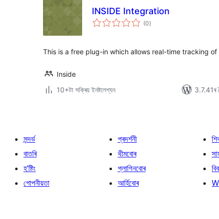
INSIDE Integration
টা
(0
)
মুঠ
ৰে’টিং
This is a free plug-in which allows real-time tracking of
Inside
10+টা সক্ৰিয় ইনষ্টলেশ্যন
3.7.41ৰ স
সন্দৰ্ভ
প্ৰদৰ্শনী
শি
বাতৰি
থীমবোৰ
সা
হ’ষ্টিং
প্লাগিনবোৰ
বি
গোপনীয়তা
আৰ্হিবোৰ
W