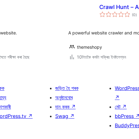
Crawl Hunt – 
টা
(0
)
মুঠ
ৰে’
 website.
A powerful website crawler and mon
themeshopy
ৈতে পৰীক্ষা কৰা হৈছে
10টাতকৈ কমটা সক্ৰিয় ইনষ্টলেশ্যন
কক
জড়িত হৈ পৰক
WordPres
হায্য
অনুষ্ঠানবোৰ
↗
কাশকাৰী
দান কৰক
↗
মেট
↗
ordPress.tv
↗
Swag
↗
bbPress
BuddyPre