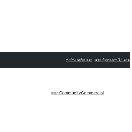
প্লাগিন দাখিল কৰক
মোৰ প্ৰিয়বোৰ
লগ ইন কৰক
সকলো
Community
Commercial