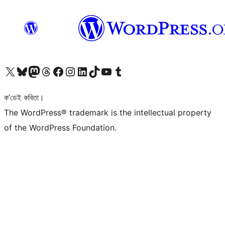
আমাৰ X (আগৰ Twitter) একাউণ্টলৈ যাওক
আমাৰ Bluesky একাউণ্টলৈ যাওক
আমাৰ Mastodon একাউণ্টলৈ যাওক
আমাৰ Threads একাউণ্টলৈ যাওক
আমাৰ Facebook পৃষ্ঠালৈ যাওক
আমাৰ Instagram একাউণ্টলৈ যাওক
আমাৰ LinkedIn একাউণ্টলৈ যাওক
আমাৰ TikTok একাউণ্টলৈ যাওক
আমাৰ YouTube চেনেললৈ যাওক
আমাৰ Tumblr একাউণ্টলৈ যাওক
ক’ডেই কবিতা।
The WordPress® trademark is the intellectual property
of the WordPress Foundation.