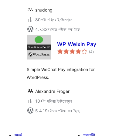
shudong
80+টা সক্ৰিয় ইনষ্টলেশ্যন
4.7.33ৰ সৈতে পৰীক্ষা কৰা হৈছে
WP Weixin Pay
টা
(4
)
মুঠ
ৰে’টিং
Simple WeChat Pay integration for
WordPress.
Alexandre Froger
10+টা সক্ৰিয় ইনষ্টলেশ্যন
5.4.19ৰ সৈতে পৰীক্ষা কৰা হৈছে
সন্দৰ্ভ
প্ৰদৰ্শনী