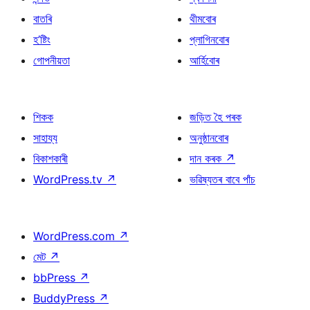
বাতৰি
থীমবোৰ
হ’ষ্টিং
প্লাগিনবোৰ
গোপনীয়তা
আৰ্হিবোৰ
শিকক
জড়িত হৈ পৰক
সাহায্য
অনুষ্ঠানবোৰ
বিকাশকাৰী
দান কৰক
↗
WordPress.tv
↗
ভৱিষ্যতৰ বাবে পাঁচ
WordPress.com
↗
মেট
↗
bbPress
↗
BuddyPress
↗