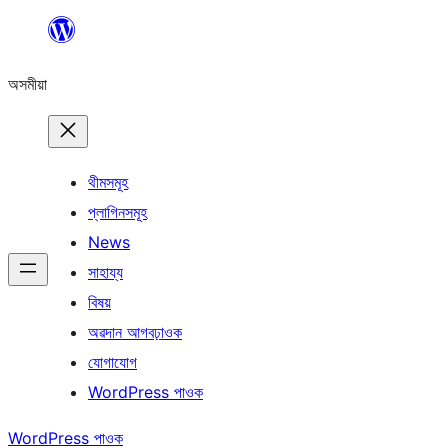
এয়া
এৰি
অসমীয়া
বিষয়বস্তুলৈ
যাওক
থীমসমূহ
প্লাগিনসমূহ
News
সাহায্য
বিষয়
অৱদান আগবঢ়াওক
যোগাযোগ
WordPress পাওক
WordPress পাওক