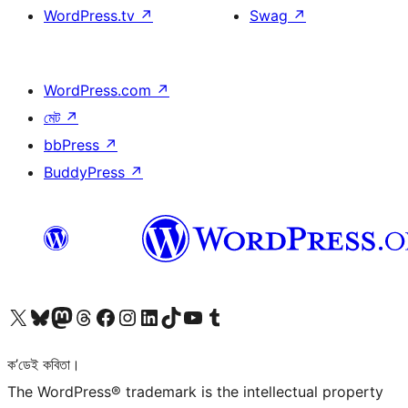
WordPress.tv
↗
Swag
↗
WordPress.com
↗
মেট
↗
bbPress
↗
BuddyPress
↗
আমাৰ X (আগৰ Twitter) একাউণ্টলৈ যাওক
আমাৰ Bluesky একাউণ্টলৈ যাওক
আমাৰ Mastodon একাউণ্টলৈ যাওক
আমাৰ Threads একাউণ্টলৈ যাওক
আমাৰ Facebook পৃষ্ঠালৈ যাওক
আমাৰ Instagram একাউণ্টলৈ যাওক
আমাৰ LinkedIn একাউণ্টলৈ যাওক
আমাৰ TikTok একাউণ্টলৈ যাওক
আমাৰ YouTube চেনেললৈ যাওক
আমাৰ Tumblr একাউণ্টলৈ যাওক
ক’ডেই কবিতা।
The WordPress® trademark is the intellectual property