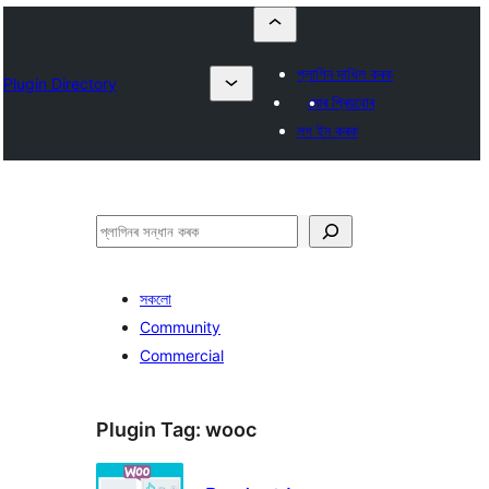
প্লাগিন দাখিল কৰক
Plugin Directory
মোৰ প্ৰিয়বোৰ
লগ ইন কৰক
সন্ধান
কৰক
সকলো
Community
Commercial
Plugin Tag:
wooc