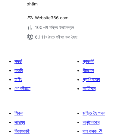
phẩm
Website366.com
100+টা সক্ৰিয় ইনষ্টলেশ্যন
6.1.11ৰ সৈতে পৰীক্ষা কৰা হৈছে
সন্দৰ্ভ
প্ৰদৰ্শনী
বাতৰি
থীমবোৰ
হ’ষ্টিং
প্লাগিনবোৰ
গোপনীয়তা
আৰ্হিবোৰ
শিকক
জড়িত হৈ পৰক
সাহায্য
অনুষ্ঠানবোৰ
বিকাশকাৰী
দান কৰক
↗