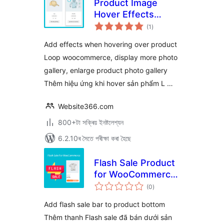
Product Image
Hover Effects
টা
WOOC –
(1
)
মুঠ
ৰে’টিং
WPSHARE247
Add effects when hovering over product
Loop woocommerce, display more photo
gallery, enlarge product photo gallery
Thêm hiệu ứng khi hover sản phẩm L …
Website366.com
800+টা সক্ৰিয় ইনষ্টলেশ্যন
6.2.10ৰ সৈতে পৰীক্ষা কৰা হৈছে
Flash Sale Product
for WooCommerce
টা
– WPSHARE247
(0
)
মুঠ
ৰে’টিং
Add flash sale bar to product bottom
Thêm thanh Flash sale đã bán dưới sản