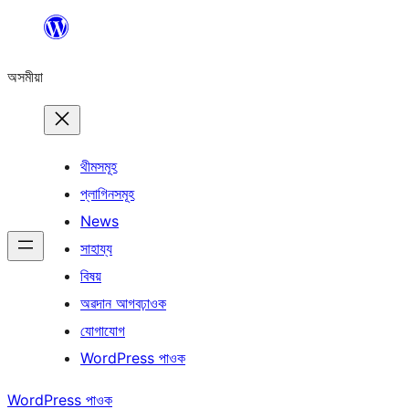
এয়া
এৰি
অসমীয়া
বিষয়বস্তুলৈ
যাওক
থীমসমূহ
প্লাগিনসমূহ
News
সাহায্য
বিষয়
অৱদান আগবঢ়াওক
যোগাযোগ
WordPress পাওক
WordPress পাওক