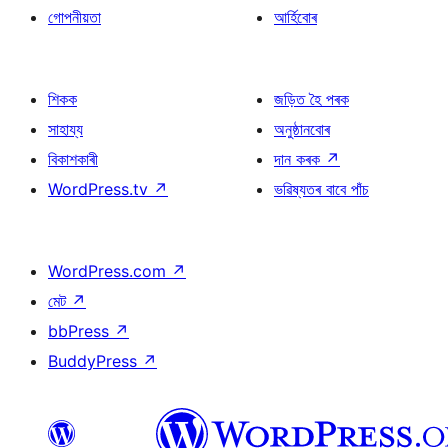
গোপনীয়তা
আৰ্হিবোৰ
শিকক
জড়িত হৈ পৰক
সাহায্য
অনুষ্ঠানবোৰ
বিকাশকাৰী
দান কৰক
↗
WordPress.tv
↗
ভৱিষ্যতৰ বাবে পাঁচ
WordPress.com
↗
মেট
↗
bbPress
↗
BuddyPress
↗