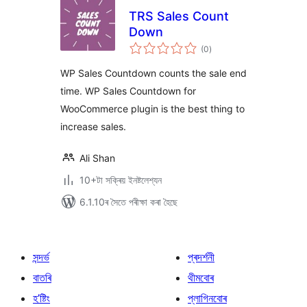
TRS Sales Count
Down
টা
(0
)
মুঠ
ৰে’টিং
WP Sales Countdown counts the sale end
time. WP Sales Countdown for
WooCommerce plugin is the best thing to
increase sales.
Ali Shan
10+টা সক্ৰিয় ইনষ্টলেশ্যন
6.1.10ৰ সৈতে পৰীক্ষা কৰা হৈছে
সন্দৰ্ভ
প্ৰদৰ্শনী
বাতৰি
থীমবোৰ
হ’ষ্টিং
প্লাগিনবোৰ