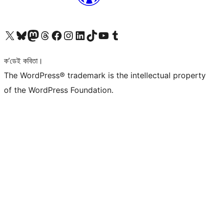
আমাৰ X (আগৰ Twitter) একাউণ্টলৈ যাওক
আমাৰ Bluesky একাউণ্টলৈ যাওক
আমাৰ Mastodon একাউণ্টলৈ যাওক
আমাৰ Threads একাউণ্টলৈ যাওক
আমাৰ Facebook পৃষ্ঠালৈ যাওক
আমাৰ Instagram একাউণ্টলৈ যাওক
আমাৰ LinkedIn একাউণ্টলৈ যাওক
আমাৰ TikTok একাউণ্টলৈ যাওক
আমাৰ YouTube চেনেললৈ যাওক
আমাৰ Tumblr একাউণ্টলৈ যাওক
ক’ডেই কবিতা।
The WordPress® trademark is the intellectual property
of the WordPress Foundation.