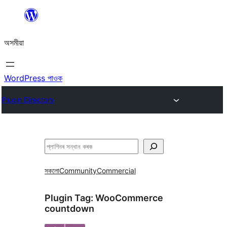
এয়া
এৰি
অসমীয়া
বিষয়বস্তুলৈ
যাওক
WordPress পাওক
Plugin Directory
সন্ধান
কৰক
সকলো
Community
Commercial
Plugin Tag:
WooCommerce
countdown