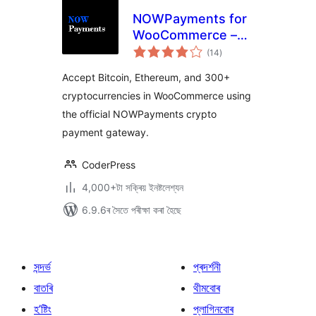
NOWPayments for
WooCommerce –
টা
Crypto Payment
(14
)
মুঠ
ৰে’টিং
Gateway
Accept Bitcoin, Ethereum, and 300+
cryptocurrencies in WooCommerce using
the official NOWPayments crypto
payment gateway.
CoderPress
4,000+টা সক্ৰিয় ইনষ্টলেশ্যন
6.9.6ৰ সৈতে পৰীক্ষা কৰা হৈছে
সন্দৰ্ভ
প্ৰদৰ্শনী
বাতৰি
থীমবোৰ
হ’ষ্টিং
প্লাগিনবোৰ