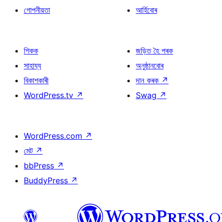
গোপনীয়তা
আৰ্হিবোৰ
শিকক
জড়িত হৈ পৰক
সাহায্য
অনুষ্ঠানবোৰ
বিকাশকাৰী
দান কৰক
↗
WordPress.tv
↗
Swag
↗
WordPress.com
↗
মেট
↗
bbPress
↗
BuddyPress
↗