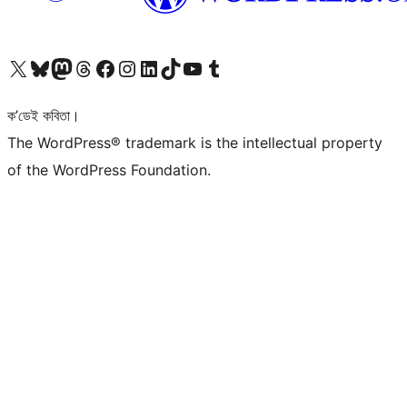
আমাৰ X (আগৰ Twitter) একাউণ্টলৈ যাওক
আমাৰ Bluesky একাউণ্টলৈ যাওক
আমাৰ Mastodon একাউণ্টলৈ যাওক
আমাৰ Threads একাউণ্টলৈ যাওক
আমাৰ Facebook পৃষ্ঠালৈ যাওক
আমাৰ Instagram একাউণ্টলৈ যাওক
আমাৰ LinkedIn একাউণ্টলৈ যাওক
আমাৰ TikTok একাউণ্টলৈ যাওক
আমাৰ YouTube চেনেললৈ যাওক
আমাৰ Tumblr একাউণ্টলৈ যাওক
ক’ডেই কবিতা।
The WordPress® trademark is the intellectual property
of the WordPress Foundation.