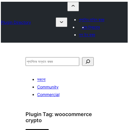
প্লাগিন দাখিল কৰক
Plugin Directory
মোৰ প্ৰিয়বোৰ
লগ ইন কৰক
সন্ধান
কৰক
সকলো
Community
Commercial
Plugin Tag:
woocommerce
crypto