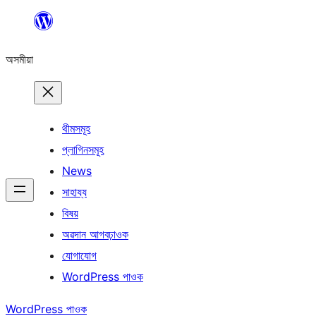
এয়া
এৰি
অসমীয়া
বিষয়বস্তুলৈ
যাওক
থীমসমূহ
প্লাগিনসমূহ
News
সাহায্য
বিষয়
অৱদান আগবঢ়াওক
যোগাযোগ
WordPress পাওক
WordPress পাওক