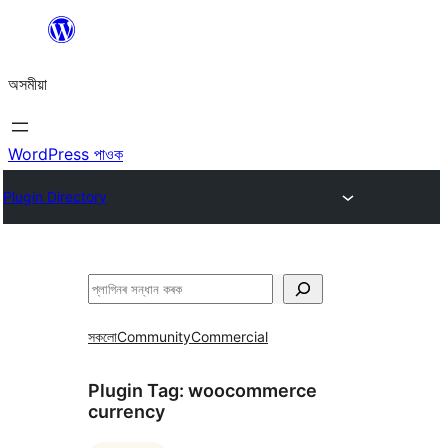
এয়া
এৰি
অসমীয়া
বিষয়বস্তুলৈ
যাওক
WordPress পাওক
Plugin Directory
সন্ধান
কৰক
সকলো
Community
Commercial
Plugin Tag:
woocommerce
currency