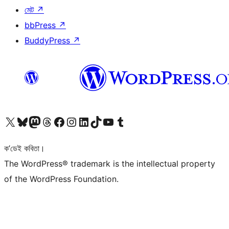
মেট
↗
bbPress
↗
BuddyPress
↗
আমাৰ X (আগৰ Twitter) একাউণ্টলৈ যাওক
আমাৰ Bluesky একাউণ্টলৈ যাওক
আমাৰ Mastodon একাউণ্টলৈ যাওক
আমাৰ Threads একাউণ্টলৈ যাওক
আমাৰ Facebook পৃষ্ঠালৈ যাওক
আমাৰ Instagram একাউণ্টলৈ যাওক
আমাৰ LinkedIn একাউণ্টলৈ যাওক
আমাৰ TikTok একাউণ্টলৈ যাওক
আমাৰ YouTube চেনেললৈ যাওক
আমাৰ Tumblr একাউণ্টলৈ যাওক
ক’ডেই কবিতা।
The WordPress® trademark is the intellectual property
of the WordPress Foundation.