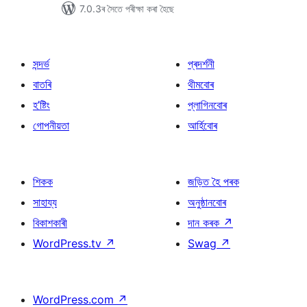
7.0.3ৰ সৈতে পৰীক্ষা কৰা হৈছে
সন্দৰ্ভ
প্ৰদৰ্শনী
বাতৰি
থীমবোৰ
হ’ষ্টিং
প্লাগিনবোৰ
গোপনীয়তা
আৰ্হিবোৰ
শিকক
জড়িত হৈ পৰক
সাহায্য
অনুষ্ঠানবোৰ
বিকাশকাৰী
দান কৰক
↗
WordPress.tv
↗
Swag
↗
WordPress.com
↗