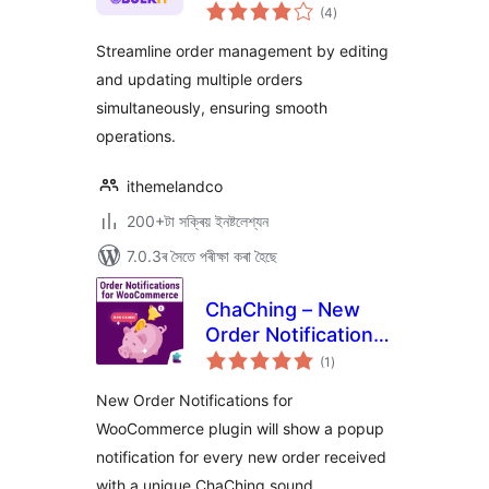
টা
WooCommerce
(4
)
মুঠ
ৰে’টিং
Streamline order management by editing
and updating multiple orders
simultaneously, ensuring smooth
operations.
ithemelandco
200+টা সক্ৰিয় ইনষ্টলেশ্যন
7.0.3ৰ সৈতে পৰীক্ষা কৰা হৈছে
ChaChing – New
Order Notifications
টা
for WooCommerce
(1
)
মুঠ
ৰে’টিং
New Order Notifications for
WooCommerce plugin will show a popup
notification for every new order received
with a unique ChaChing sound.