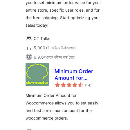
you to set minimum order value for your
entire store, specific user roles, and for
the free shipping. Start optimizing your
sales today!
CT Talks
5,000+টা সক্ৰিয় ইনষ্টলেশ্যন
6.9.6ৰ সৈতে পৰীক্ষা কৰা হৈছে
Minimum Order
Amount for
টা
Woocommerce
(14
)
মুঠ
ৰে’টিং
Minimum Order Amount for
Woocommerce allows you to set easily
and fast a minimum amount for the
woocommerce orders.