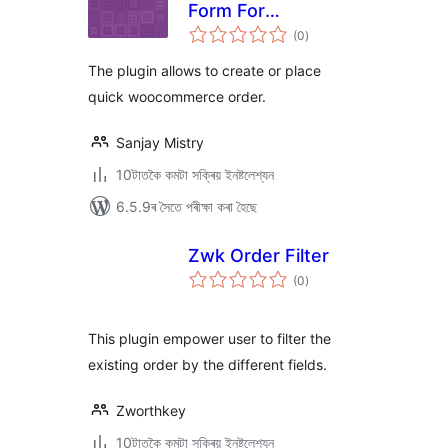
Form For
টা
WooCommerce –
(0
)
মুঠ
ৰে’টিং
Create Quick
The plugin allows to create or place
WooCommerce
quick woocommerce order.
Order
Sanjay Mistry
10টাতকৈ কমটা সক্ৰিয় ইনষ্টলেশ্যন
6.5.9ৰ সৈতে পৰীক্ষা কৰা হৈছে
Zwk Order Filter
টা
(0
)
মুঠ
ৰে’টিং
This plugin empower user to filter the
existing order by the different fields.
Zworthkey
10টাতকৈ কমটা সক্ৰিয় ইনষ্টলেশ্যন