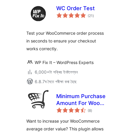
WC Order Test
টা
(21
)
মুঠ
ৰে’টিং
Test your WooCommerce order process
in seconds to ensure your checkout
works correctly.
WP Fix It – WordPress Experts
6,000+টা সক্ৰিয় ইনষ্টলেশ্যন
6.8.7ৰ সৈতে পৰীক্ষা কৰা হৈছে
Minimum Purchase
Amount For Woo
টা
Cart – For
(8
)
মুঠ
ৰে’টিং
WooCommerce
Want to increase your WooCommerce
average order value? This plugin allows