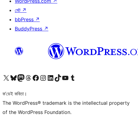
WordPress.com
↗
মেট
↗
bbPress
↗
BuddyPress
↗
আমাৰ X (আগৰ Twitter) একাউণ্টলৈ যাওক
আমাৰ Bluesky একাউণ্টলৈ যাওক
আমাৰ Mastodon একাউণ্টলৈ যাওক
আমাৰ Threads একাউণ্টলৈ যাওক
আমাৰ Facebook পৃষ্ঠালৈ যাওক
আমাৰ Instagram একাউণ্টলৈ যাওক
আমাৰ LinkedIn একাউণ্টলৈ যাওক
আমাৰ TikTok একাউণ্টলৈ যাওক
আমাৰ YouTube চেনেললৈ যাওক
আমাৰ Tumblr একাউণ্টলৈ যাওক
ক’ডেই কবিতা।
The WordPress® trademark is the intellectual property
of the WordPress Foundation.