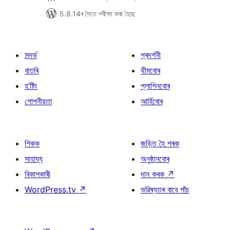
5.8.14ৰ সৈতে পৰীক্ষা কৰা হৈছে
সন্দৰ্ভ
প্ৰদৰ্শনী
বাতৰি
থীমবোৰ
হ’ষ্টিং
প্লাগিনবোৰ
গোপনীয়তা
আৰ্হিবোৰ
শিকক
জড়িত হৈ পৰক
সাহায্য
অনুষ্ঠানবোৰ
বিকাশকাৰী
দান কৰক
↗
WordPress.tv
↗
ভৱিষ্যতৰ বাবে পাঁচ