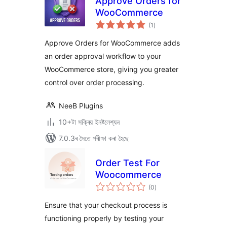
Approve Orders for
WooCommerce
টা
(1
)
মুঠ
ৰে’টিং
Approve Orders for WooCommerce adds
an order approval workflow to your
WooCommerce store, giving you greater
control over order processing.
NeeB Plugins
10+টা সক্ৰিয় ইনষ্টলেশ্যন
7.0.3ৰ সৈতে পৰীক্ষা কৰা হৈছে
Order Test For
Woocommerce
টা
(0
)
মুঠ
ৰে’টিং
Ensure that your checkout process is
functioning properly by testing your