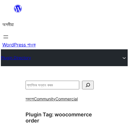
এয়া
এৰি
অসমীয়া
বিষয়বস্তুলৈ
যাওক
WordPress পাওক
Plugin Directory
সন্ধান
কৰক
সকলো
Community
Commercial
Plugin Tag:
woocommerce
order