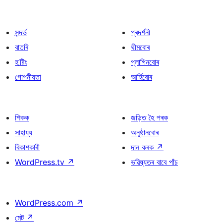
সন্দৰ্ভ
প্ৰদৰ্শনী
বাতৰি
থীমবোৰ
হ’ষ্টিং
প্লাগিনবোৰ
গোপনীয়তা
আৰ্হিবোৰ
শিকক
জড়িত হৈ পৰক
সাহায্য
অনুষ্ঠানবোৰ
বিকাশকাৰী
দান কৰক
↗
WordPress.tv
↗
ভৱিষ্যতৰ বাবে পাঁচ
WordPress.com
↗
মেট
↗