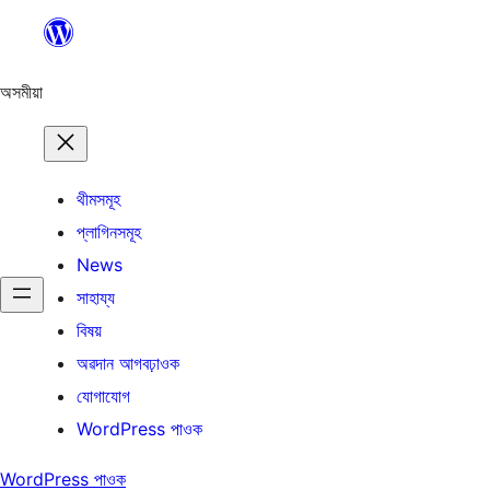
এয়া
এৰি
বিষয়বস্তুলৈ
অসমীয়া
যাওক
থীমসমূহ
প্লাগিনসমূহ
News
সাহায্য
বিষয়
অৱদান আগবঢ়াওক
যোগাযোগ
WordPress পাওক
WordPress পাওক