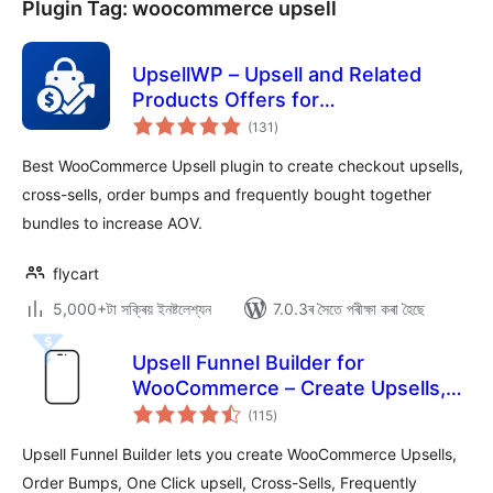
Plugin Tag:
woocommerce upsell
UpsellWP – Upsell and Related
Products Offers for
টা
WooCommerce
(131
)
মুঠ
ৰে’টিং
Best WooCommerce Upsell plugin to create checkout upsells,
cross-sells, order bumps and frequently bought together
bundles to increase AOV.
flycart
5,000+টা সক্ৰিয় ইনষ্টলেশ্যন
7.0.3ৰ সৈতে পৰীক্ষা কৰা হৈছে
Upsell Funnel Builder for
WooCommerce – Create Upsells,
টা
Cross-Sells, Order Bumps,
(115
)
মুঠ
ৰে’টিং
Frequently Bought, and Popups.
Upsell Funnel Builder lets you create WooCommerce Upsells,
Order Bumps, One Click upsell, Cross-Sells, Frequently