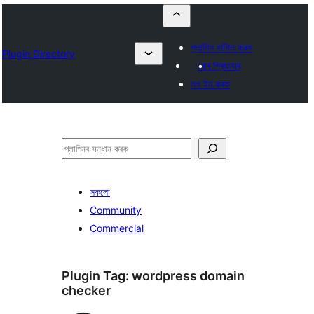
প্লাগিন দাখিল কৰক
Plugin Directory
মোৰ প্ৰিয়বোৰ
লগ ইন কৰক
সন্ধান
কৰক
সকলো
Community
Commercial
Plugin Tag:
wordpress domain
checker