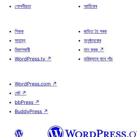
গোপনীয়তা
আৰ্হিবোৰ
শিকক
জড়িত হৈ পৰক
সাহায্য
অনুষ্ঠানবোৰ
বিকাশকাৰী
দান কৰক
↗
WordPress.tv
↗
ভৱিষ্যতৰ বাবে পাঁচ
WordPress.com
↗
মেট
↗
bbPress
↗
BuddyPress
↗