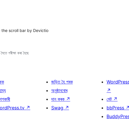
the scroll bar by Devictio
ৈতে পৰীক্ষা কৰা হৈছে
কক
জড়িত হৈ পৰক
WordPres
হায্য
অনুষ্ঠানবোৰ
↗
কাশকাৰী
দান কৰক
↗
মেট
↗
ordPress.tv
↗
Swag
↗
bbPress
BuddyPre