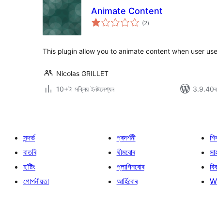
Animate Content
টা
(2
)
মুঠ
ৰে’টিং
This plugin allow you to animate content when user use 
Nicolas GRILLET
10+টা সক্ৰিয় ইনষ্টলেশ্যন
3.9.40ৰ স
সন্দৰ্ভ
প্ৰদৰ্শনী
শি
বাতৰি
থীমবোৰ
সা
হ’ষ্টিং
প্লাগিনবোৰ
বি
গোপনীয়তা
আৰ্হিবোৰ
W