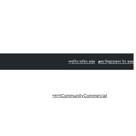
প্লাগিন দাখিল কৰক
মোৰ প্ৰিয়বোৰ
লগ ইন কৰক
সকলো
Community
Commercial