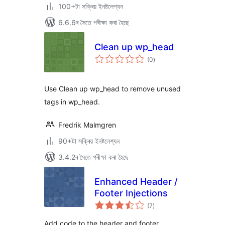
100+টা সক্ৰিয় ইনষ্টলেশ্যন
6.6.6ৰ সৈতে পৰীক্ষা কৰা হৈছে
Clean up wp_head
টা
(0
)
মুঠ
ৰে’টিং
Use Clean up wp_head to remove unused
tags in wp_head.
Fredrik Malmgren
90+টা সক্ৰিয় ইনষ্টলেশ্যন
3.4.2ৰ সৈতে পৰীক্ষা কৰা হৈছে
Enhanced Header /
Footer Injections
টা
(7
)
মুঠ
ৰে’টিং
Add code to the header and footer