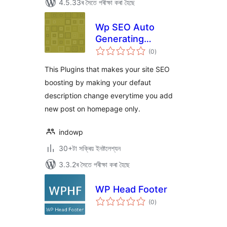
4.5.33ৰ সৈতে পৰীক্ষা কৰা হৈছে
Wp SEO Auto
Generating
টা
Metatag
(0
)
মুঠ
ৰে’টিং
Description
This Plugins that makes your site SEO
boosting by making your defaut
description change everytime you add
new post on homepage only.
indowp
30+টা সক্ৰিয় ইনষ্টলেশ্যন
3.3.2ৰ সৈতে পৰীক্ষা কৰা হৈছে
WP Head Footer
টা
(0
)
মুঠ
ৰে’টিং