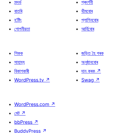
সন্দৰ্ভ
প্ৰদৰ্শনী
বাতৰি
থীমবোৰ
হ’ষ্টিং
প্লাগিনবোৰ
গোপনীয়তা
আৰ্হিবোৰ
শিকক
জড়িত হৈ পৰক
সাহায্য
অনুষ্ঠানবোৰ
বিকাশকাৰী
দান কৰক
↗
WordPress.tv
↗
Swag
↗
WordPress.com
↗
মেট
↗
bbPress
↗
BuddyPress
↗