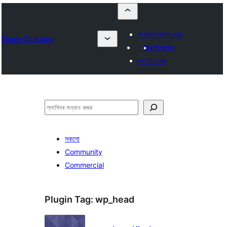
প্লাগিন দাখিল কৰক
Plugin Directory
মোৰ প্ৰিয়বোৰ
লগ ইন কৰক
সন্ধান
কৰক
সকলো
Community
Commercial
Plugin Tag:
wp_head