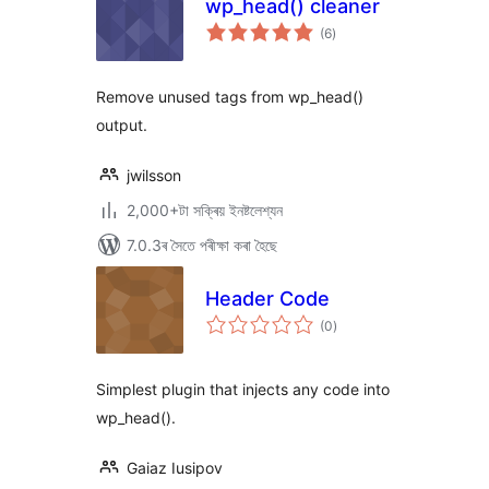
wp_head() cleaner
টা
(6
)
মুঠ
ৰে’টিং
Remove unused tags from wp_head()
output.
jwilsson
2,000+টা সক্ৰিয় ইনষ্টলেশ্যন
7.0.3ৰ সৈতে পৰীক্ষা কৰা হৈছে
Header Code
টা
(0
)
মুঠ
ৰে’টিং
Simplest plugin that injects any code into
wp_head().
Gaiaz Iusipov