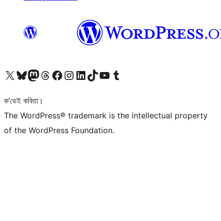
আমাৰ X (আগৰ Twitter) একাউণ্টলৈ যাওক
আমাৰ Bluesky একাউণ্টলৈ যাওক
আমাৰ Mastodon একাউণ্টলৈ যাওক
আমাৰ Threads একাউণ্টলৈ যাওক
আমাৰ Facebook পৃষ্ঠালৈ যাওক
আমাৰ Instagram একাউণ্টলৈ যাওক
আমাৰ LinkedIn একাউণ্টলৈ যাওক
আমাৰ TikTok একাউণ্টলৈ যাওক
আমাৰ YouTube চেনেললৈ যাওক
আমাৰ Tumblr একাউণ্টলৈ যাওক
ক’ডেই কবিতা।
The WordPress® trademark is the intellectual property
of the WordPress Foundation.