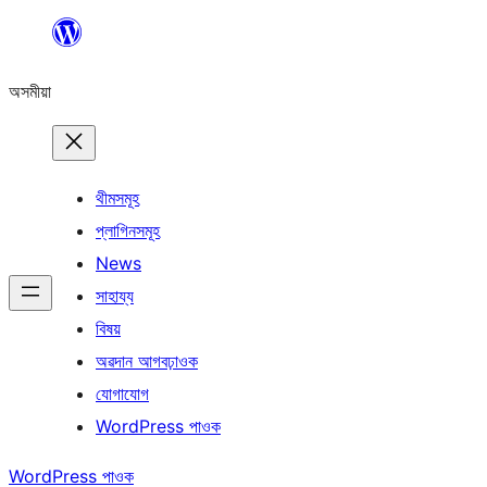
এয়া
এৰি
অসমীয়া
বিষয়বস্তুলৈ
যাওক
থীমসমূহ
প্লাগিনসমূহ
News
সাহায্য
বিষয়
অৱদান আগবঢ়াওক
যোগাযোগ
WordPress পাওক
WordPress পাওক