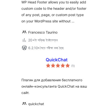
WP Head Footer allows you to easily add
custom code to the header and/or footer
of any post, page, or custom post type
on your WordPress site without …
Francesco Taurino
20+টা সক্ৰিয় ইনষ্টলেশ্যন
6.2.10ৰ সৈতে পৰীক্ষা কৰা হৈছে
QuickChat
টা
(1
)
মুঠ
ৰে’টিং
Плагин для добавления бесплатного
онлайн-консультанта QuickChat на ваш
сайт.
quickchat