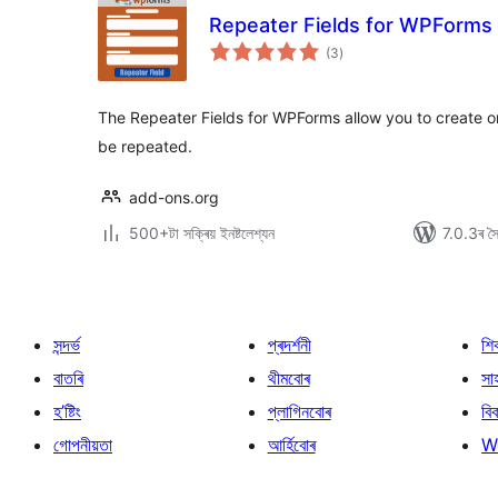
Repeater Fields for WPForms
টা
(3
)
মুঠ
ৰে’টিং
The Repeater Fields for WPForms allow you to create on
be repeated.
add-ons.org
500+টা সক্ৰিয় ইনষ্টলেশ্যন
7.0.3ৰ সৈত
সন্দৰ্ভ
প্ৰদৰ্শনী
শি
বাতৰি
থীমবোৰ
সা
হ’ষ্টিং
প্লাগিনবোৰ
বি
গোপনীয়তা
আৰ্হিবোৰ
W