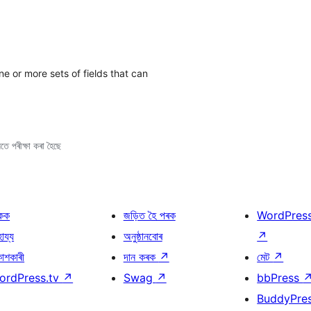
e or more sets of fields that can
ে পৰীক্ষা কৰা হৈছে
কক
জড়িত হৈ পৰক
WordPres
হায্য
অনুষ্ঠানবোৰ
↗
কাশকাৰী
দান কৰক
↗
মেট
↗
ordPress.tv
↗
Swag
↗
bbPress
BuddyPre