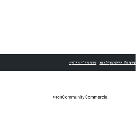
প্লাগিন দাখিল কৰক
মোৰ প্ৰিয়বোৰ
লগ ইন কৰক
সকলো
Community
Commercial