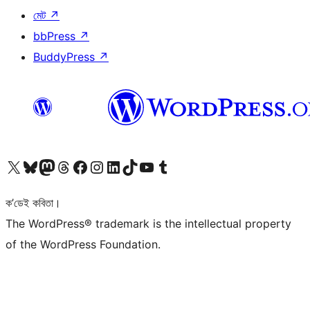
মেট
↗
bbPress
↗
BuddyPress
↗
আমাৰ X (আগৰ Twitter) একাউণ্টলৈ যাওক
আমাৰ Bluesky একাউণ্টলৈ যাওক
আমাৰ Mastodon একাউণ্টলৈ যাওক
আমাৰ Threads একাউণ্টলৈ যাওক
আমাৰ Facebook পৃষ্ঠালৈ যাওক
আমাৰ Instagram একাউণ্টলৈ যাওক
আমাৰ LinkedIn একাউণ্টলৈ যাওক
আমাৰ TikTok একাউণ্টলৈ যাওক
আমাৰ YouTube চেনেললৈ যাওক
আমাৰ Tumblr একাউণ্টলৈ যাওক
ক’ডেই কবিতা।
The WordPress® trademark is the intellectual property
of the WordPress Foundation.