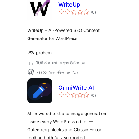
WriteUp
টা
(0
)
মুঠ
ৰে’টিং
WriteUp – AI-Powered SEO Content
Generator for WordPress
proheml
10টাতকৈ কমটা সক্ৰিয় ইনষ্টলেশ্যন
7.0.3ৰ সৈতে পৰীক্ষা কৰা হৈছে
OmniWrite AI
টা
(0
)
মুঠ
ৰে’টিং
AI-powered text and image generation
inside every WordPress editor —
Gutenberg blocks and Classic Editor
toolbar, both fully supported.