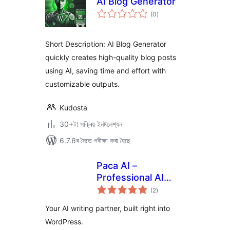
AI Blog Generator
টা
(0
)
মুঠ
ৰে’টিং
Short Description: AI Blog Generator
quickly creates high-quality blog posts
using AI, saving time and effort with
customizable outputs.
Kudosta
30+টা সক্ৰিয় ইনষ্টলেশ্যন
6.7.6ৰ সৈতে পৰীক্ষা কৰা হৈছে
Paca AI –
Professional AI
টা
Content Assistant
(2
)
মুঠ
ৰে’টিং
& Search
Your AI writing partner, built right into
WordPress.