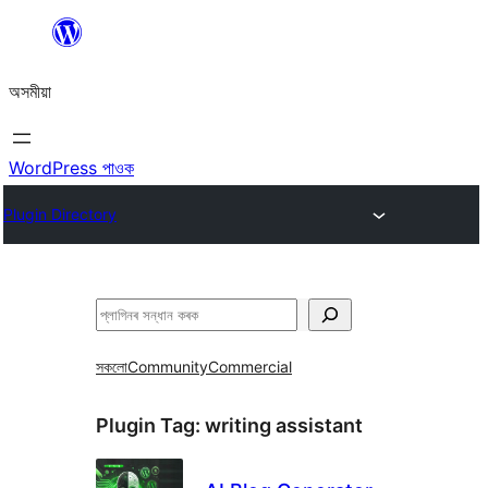
এয়া
এৰি
অসমীয়া
বিষয়বস্তুলৈ
যাওক
WordPress পাওক
Plugin Directory
সন্ধান
কৰক
সকলো
Community
Commercial
Plugin Tag:
writing assistant