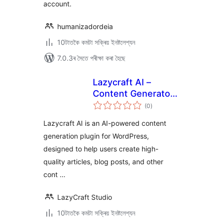
account.
humanizadordeia
10টাতকৈ কমটা সক্ৰিয় ইনষ্টলেশ্যন
7.0.3ৰ সৈতে পৰীক্ষা কৰা হৈছে
Lazycraft AI –
Content Generator,
টা
Writing Assistant &
(0
)
মুঠ
ৰে’টিং
Image Editor
Lazycraft AI is an AI-powered content
generation plugin for WordPress,
designed to help users create high-
quality articles, blog posts, and other
cont …
LazyCraft Studio
10টাতকৈ কমটা সক্ৰিয় ইনষ্টলেশ্যন