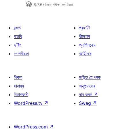
6.7.6ৰ সৈতে পৰীক্ষা কৰা হৈছে
সন্দৰ্ভ
প্ৰদৰ্শনী
বাতৰি
থীমবোৰ
হ’ষ্টিং
প্লাগিনবোৰ
গোপনীয়তা
আৰ্হিবোৰ
শিকক
জড়িত হৈ পৰক
সাহায্য
অনুষ্ঠানবোৰ
বিকাশকাৰী
দান কৰক
↗
WordPress.tv
↗
Swag
↗
WordPress.com
↗