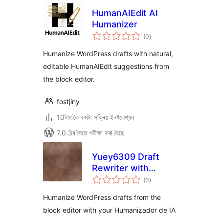
HumanAIEdit AI
Humanizer
টা
(0
)
মুঠ
ৰে’টিং
Humanize WordPress drafts with natural,
editable HumanAIEdit suggestions from
the block editor.
fostjiny
10টাতকৈ কমটা সক্ৰিয় ইনষ্টলেশ্যন
7.0.3ৰ সৈতে পৰীক্ষা কৰা হৈছে
Yuey6309 Draft
Rewriter with
টা
Humanizador de IA
(0
)
মুঠ
ৰে’টিং
Humanize WordPress drafts from the
block editor with your Humanizador de IA