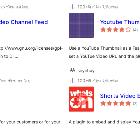
তে পৰীক্ষা কৰা হৈছে
100+টা সক্ৰিয় ইনষ্টলেশ্যন
deo Channel Feed
Youtube Thumb
টা
(4
)
মুঠ
ৰে’
http://www.gnu.org/licenses/gpl-
Use a YouTube Thumbnail as a Feat
n to Di …
set a YouTue Video URL and the plu
soychuy
ৈতে পৰীক্ষা কৰা হৈছে
100+টা সক্ৰিয় ইনষ্টলেশ্যন
Shorts Video 
টা
(2
)
মুঠ
ৰে’
for your customers or for your
A plugin to embed and display You