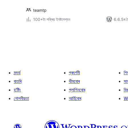
teamtp
100+টা সক্ৰিয় ইনষ্টলেশ্যন
6.6.5ৰ সৈ
প’ষ্টবোৰৰ
পৃষ্ঠাকৰণ
সন্দৰ্ভ
প্ৰদৰ্শনী
শি
বাতৰি
থীমবোৰ
সা
হ’ষ্টিং
প্লাগিনবোৰ
বি
গোপনীয়তা
আৰ্হিবোৰ
W