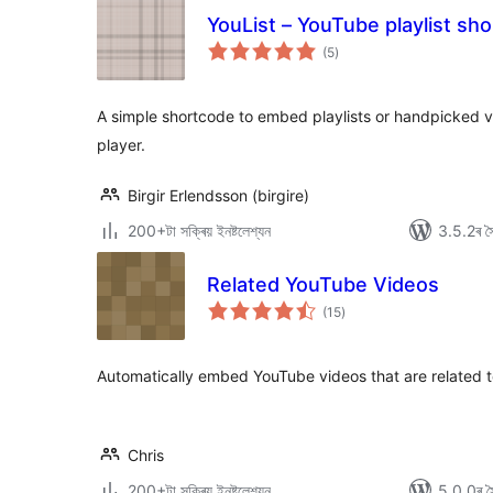
YouList – YouTube playlist sh
টা
(5
)
মুঠ
ৰে’টিং
A simple shortcode to embed playlists or handpicked v
player.
Birgir Erlendsson (birgire)
200+টা সক্ৰিয় ইনষ্টলেশ্যন
3.5.2ৰ সৈ
Related YouTube Videos
টা
(15
)
মুঠ
ৰে’টিং
Automatically embed YouTube videos that are related t
Chris
200+টা সক্ৰিয় ইনষ্টলেশ্যন
5.0.0ৰ সৈ