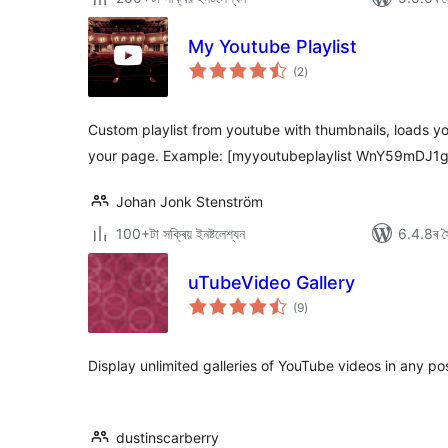
My Youtube Playlist
টা
(2
)
মুঠ
ৰে’টিং
Custom playlist from youtube with thumbnails, loads yo
your page. Example: [myyoutubeplaylist WnY59mDJ1
Johan Jonk Stenström
100+টা সক্ৰিয় ইনষ্টলেশ্যন
6.4.8ৰ সৈ
uTubeVideo Gallery
টা
(9
)
মুঠ
ৰে’টিং
Display unlimited galleries of YouTube videos in any pos
dustinscarberry