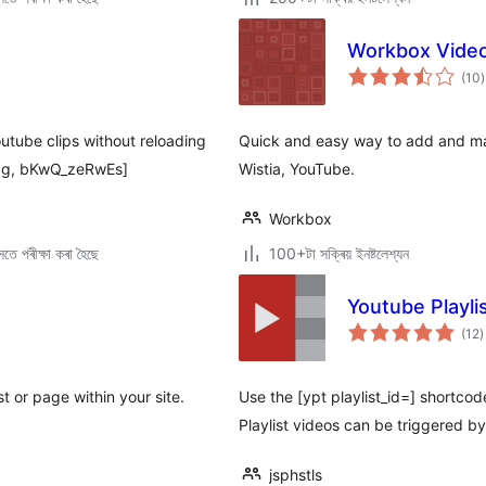
Workbox Video
ট
(10
)
ম
ৰ
utube clips without reloading
Quick and easy way to add and man
gg, bKwQ_zeRwEs]
Wistia, YouTube.
Workbox
তে পৰীক্ষা কৰা হৈছে
100+টা সক্ৰিয় ইনষ্টলেশ্যন
Youtube Playl
টা
(12
)
ম
ৰ
t or page within your site.
Use the [ypt playlist_id=] shortcod
Playlist videos can be triggered by
jsphstls