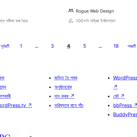
Rogue Web Design
তে পৰীক্ষা কৰা হৈছে
100+টা সক্ৰিয় ইনষ্টলেশ্যন
1
3
4
5
18
পূৰ্বৱৰ্তী
…
…
পৰৱৰ্তী
কক
জড়িত হৈ পৰক
WordPres
হায্য
অনুষ্ঠানবোৰ
↗
কাশকাৰী
দান কৰক
↗
মেট
↗
ordPress.tv
↗
ভৱিষ্যতৰ বাবে পাঁচ
bbPress
BuddyPre