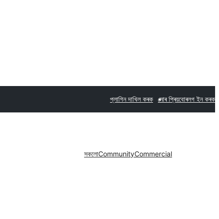
প্লাগিন দাখিল কৰক
মোৰ প্ৰিয়বোৰ
লগ ইন কৰক
সকলো
Community
Commercial