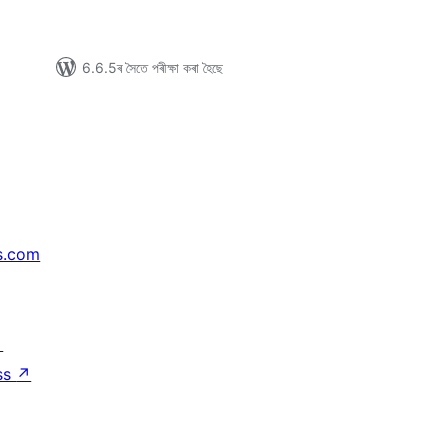
6.6.5ৰ সৈতে পৰীক্ষা কৰা হৈছে
s.com
↗
ss
↗