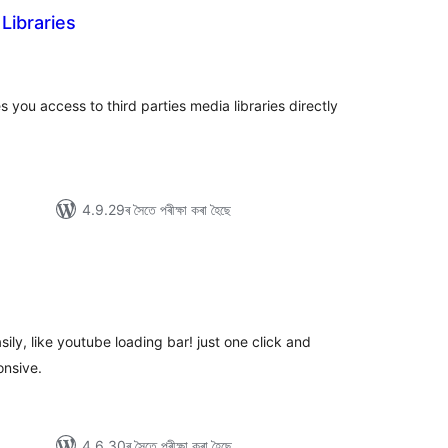
Libraries
া
ুঠ
ে’টিং
you access to third parties media libraries directly
4.9.29ৰ সৈতে পৰীক্ষা কৰা হৈছে
টিং
ily, like youtube loading bar! just one click and
onsive.
4.6.30ৰ সৈতে পৰীক্ষা কৰা হৈছে