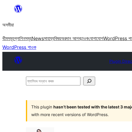
এয়া
এৰি
অসমীয়া
বিষয়বস্তুলৈ
যাওক
থীমসমূহ
প্লাগিনসমূহ
News
সাহায্য
বিষয়
অৱদান আগবঢ়াওক
যোগাযোগ
WordPress প
WordPress পাওক
Plugin Dire
প্লাগিনৰ
সন্ধান
কৰক
This plugin
hasn’t been tested with the latest 3 ma
with more recent versions of WordPress.