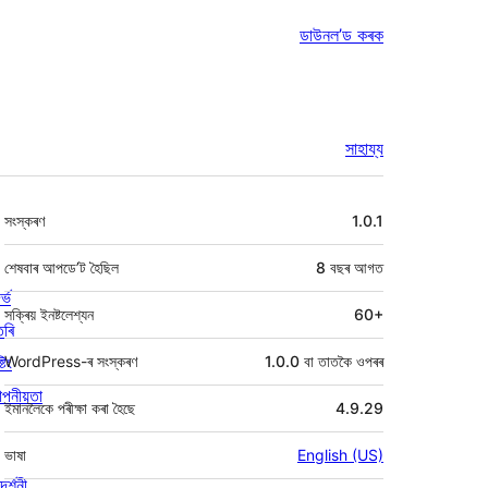
ডাউনল’ড কৰক
সাহায্য
মেটা
সংস্কৰণ
1.0.1
শেষবাৰ আপডে’ট হৈছিল
8 বছৰ
আগত
ৰ্ভ
সক্ৰিয় ইনষ্টলেশ্যন
60+
তৰি
্টিং
WordPress-ৰ সংস্কৰণ
1.0.0 বা তাতকৈ ওপৰৰ
পনীয়তা
ইমানলৈকে পৰীক্ষা কৰা হৈছে
4.9.29
ভাষা
English (US)
দৰ্শনী