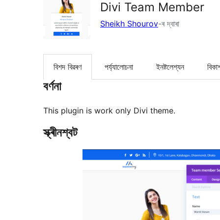
Divi Team Member
Sheikh Shourov
-ৰ দ্বাৰা
বিশদ বিৱৰণ
পৰ্য্যালোচনা
ইনষ্টলেশ্যন
বিকা
বৰ্ণনা
This plugin is work only Divi theme.
স্ক্ৰীনশ্বট