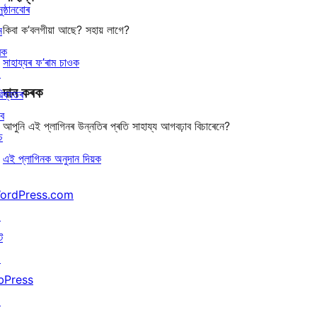
ুষ্ঠানবোৰ
কিবা ক’বলগীয়া আছে? সহায় লাগে?
ন
ৰক
সাহায্যৰ ফ’ৰাম চাওক
↗
দান কৰক
িষ্যতৰ
বে
আপুনি এই প্লাগিনৰ উন্নতিৰ প্ৰতি সাহায্য আগবঢ়াব বিচাৰেনে?
চ
এই প্লাগিনক অনুদান দিয়ক
ordPress.com
↗
ট
↗
bPress
↗