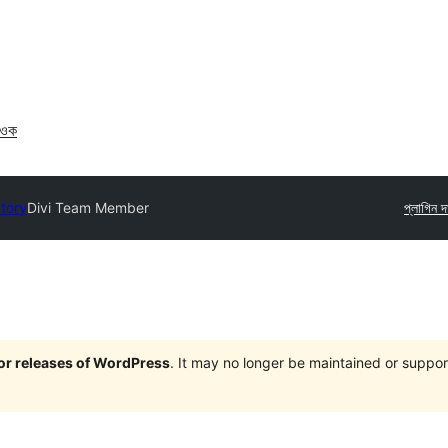
াওক
ctory
Divi Team Member
প্লাগিন 
jor releases of WordPress
. It may no longer be maintained or supp