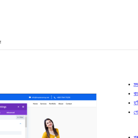
শ
সন্দ
বা
হ’ষ
গো
প্ৰ