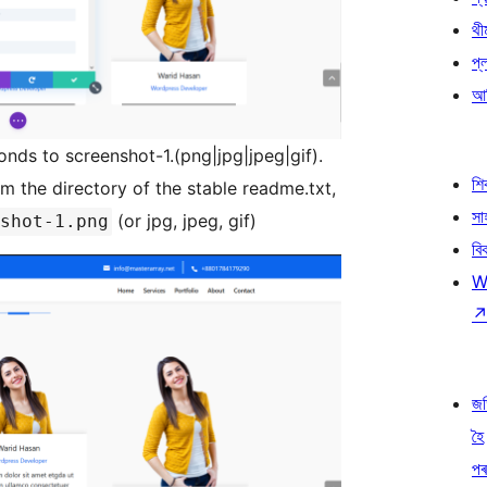
থী
প্
আৰ
onds to screenshot-1.(png|jpg|jpeg|gif).
শ
m the directory of the stable readme.txt,
সা
(or jpg, jpeg, gif)
shot-1.png
বি
W
জ
হৈ
প