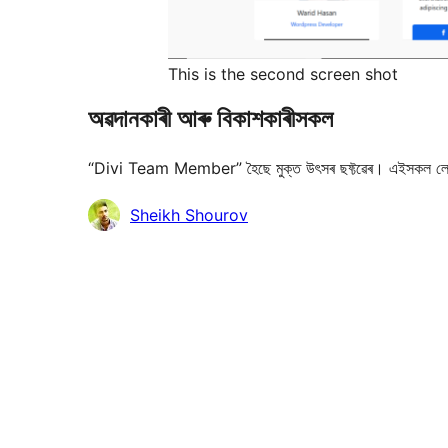
This is the second screen shot
অৱদানকাৰী আৰু বিকাশকাৰীসকল
“Divi Team Member” হৈছে মুক্ত উৎসৰ ছফ্টৱেৰ। এইসকল লো
অৱদানকাৰীসকল
Sheikh Shourov