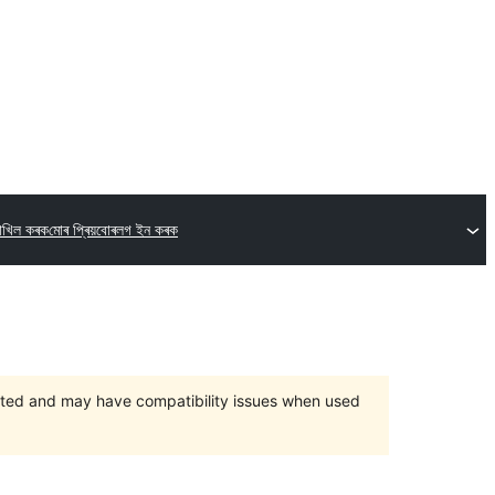
দাখিল কৰক
মোৰ প্ৰিয়বোৰ
লগ ইন কৰক
orted and may have compatibility issues when used