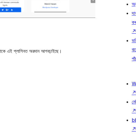
অন
দা
ক
ভৱ
বা
কে এই প্লাগিনত অৱদান আগবঢ়াইছে।
পাঁ
W
মে
b