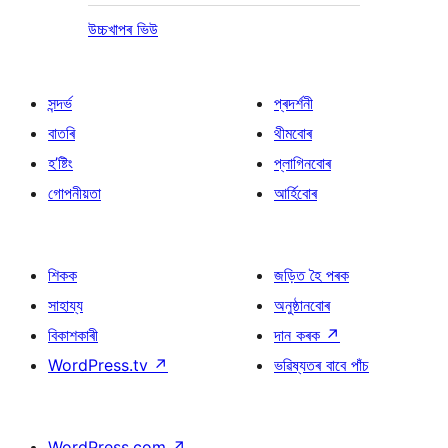
উচ্চখাপৰ ভিউ
সন্দৰ্ভ
প্ৰদৰ্শনী
বাতৰি
থীমবোৰ
হ’ষ্টিং
প্লাগিনবোৰ
গোপনীয়তা
আৰ্হিবোৰ
শিকক
জড়িত হৈ পৰক
সাহায্য
অনুষ্ঠানবোৰ
বিকাশকাৰী
দান কৰক
↗
WordPress.tv
↗
ভৱিষ্যতৰ বাবে পাঁচ
WordPress.com
↗