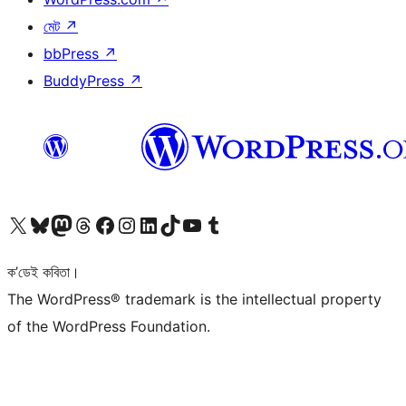
মেট
↗
bbPress
↗
BuddyPress
↗
আমাৰ X (আগৰ Twitter) একাউণ্টলৈ যাওক
আমাৰ Bluesky একাউণ্টলৈ যাওক
আমাৰ Mastodon একাউণ্টলৈ যাওক
আমাৰ Threads একাউণ্টলৈ যাওক
আমাৰ Facebook পৃষ্ঠালৈ যাওক
আমাৰ Instagram একাউণ্টলৈ যাওক
আমাৰ LinkedIn একাউণ্টলৈ যাওক
আমাৰ TikTok একাউণ্টলৈ যাওক
আমাৰ YouTube চেনেললৈ যাওক
আমাৰ Tumblr একাউণ্টলৈ যাওক
ক’ডেই কবিতা।
The WordPress® trademark is the intellectual property
of the WordPress Foundation.