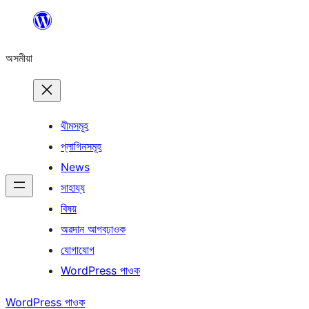
এয়া
এৰি
অসমীয়া
বিষয়বস্তুলৈ
যাওক
থীমসমূহ
প্লাগিনসমূহ
News
সাহায্য
বিষয়
অৱদান আগবঢ়াওক
যোগাযোগ
WordPress পাওক
WordPress পাওক