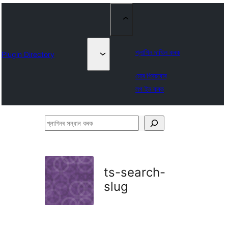
প্লাগিন দাখিল কৰক
Plugin Directory
মোৰ প্ৰিয়বোৰ
লগ ইন কৰক
প্লাগিনৰ
সন্ধান
কৰক
ts-search-
slug