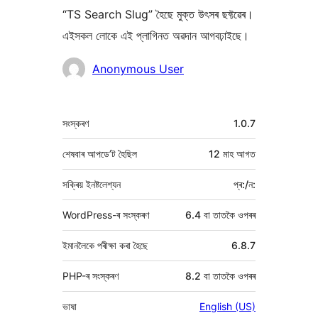
“TS Search Slug” হৈছে মুক্ত উৎসৰ ছফ্টৱেৰ।
এইসকল লোকে এই প্লাগিনত অৱদান আগবঢ়াইছে।
অৱদানকাৰীসকল
Anonymous User
মেটা
সংস্কৰণ
1.0.7
শেষবাৰ আপডে’ট হৈছিল
12 মাহ
আগত
সক্ৰিয় ইনষ্টলেশ্যন
প্ৰ:/ন:
WordPress-ৰ সংস্কৰণ
6.4 বা তাতকৈ ওপৰৰ
ইমানলৈকে পৰীক্ষা কৰা হৈছে
6.8.7
PHP-ৰ সংস্কৰণ
8.2 বা তাতকৈ ওপৰৰ
ভাষা
English (US)