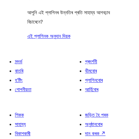
আপুনি এই প্লাগিনৰ উন্নতিৰ প্ৰতি সাহায্য আগবঢ়াব
বিচাৰেনে?
এই প্লাগিনক অনুদান দিয়ক
সন্দৰ্ভ
প্ৰদৰ্শনী
বাতৰি
থীমবোৰ
হ’ষ্টিং
প্লাগিনবোৰ
গোপনীয়তা
আৰ্হিবোৰ
শিকক
জড়িত হৈ পৰক
সাহায্য
অনুষ্ঠানবোৰ
বিকাশকাৰী
দান কৰক
↗