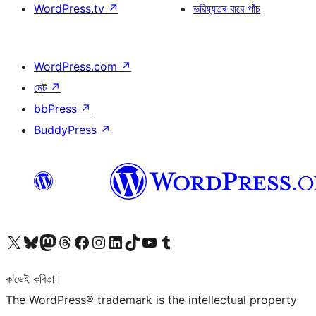
WordPress.tv
↗
ভৱিষ্যতৰ বাবে পাঁচ
WordPress.com
↗
মেট
↗
bbPress
↗
BuddyPress
↗
আমাৰ X (আগৰ Twitter) একাউণ্টলৈ যাওক
আমাৰ Bluesky একাউণ্টলৈ যাওক
আমাৰ Mastodon একাউণ্টলৈ যাওক
আমাৰ Threads একাউণ্টলৈ যাওক
আমাৰ Facebook পৃষ্ঠালৈ যাওক
আমাৰ Instagram একাউণ্টলৈ যাওক
আমাৰ LinkedIn একাউণ্টলৈ যাওক
আমাৰ TikTok একাউণ্টলৈ যাওক
আমাৰ YouTube চেনেললৈ যাওক
আমাৰ Tumblr একাউণ্টলৈ যাওক
ক’ডেই কবিতা।
The WordPress® trademark is the intellectual property