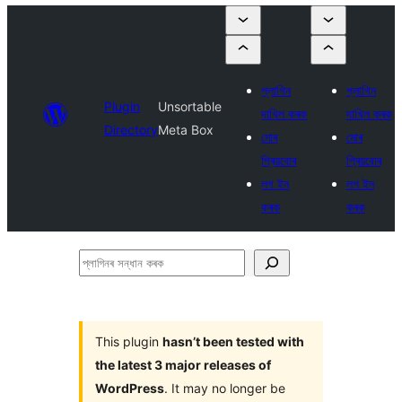
প্লাগিন
প্লাগিন
Plugin
Unsortable
দাখিল কৰক
দাখিল কৰক
Directory
Meta Box
মোৰ
মোৰ
প্ৰিয়বোৰ
প্ৰিয়বোৰ
লগ ইন
লগ ইন
কৰক
কৰক
প্লাগিনৰ
সন্ধান
কৰক
This plugin
hasn’t been tested with
the latest 3 major releases of
WordPress
. It may no longer be