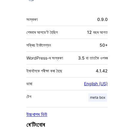
মেটা
সংস্কৰণ
0.9.0
শেষবাৰ আপডে’ট হৈছিল
12 বছৰ
আগত
সক্ৰিয় ইনষ্টলেশ্যন
50+
WordPress-ৰ সংস্কৰণ
3.5 বা তাতকৈ ওপৰৰ
ইমানলৈকে পৰীক্ষা কৰা হৈছে
4.1.42
ভাষা
English (US)
টেগ
meta box
উচ্চখাপৰ ভিউ
ৰে’টিংবোৰ