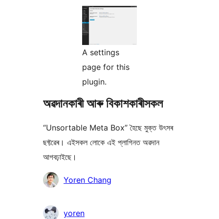
A settings
page for this
plugin.
অৱদানকাৰী আৰু বিকাশকাৰীসকল
“Unsortable Meta Box” হৈছে মুক্ত উৎসৰ
ছফ্টৱেৰ। এইসকল লোকে এই প্লাগিনত অৱদান
আগবঢ়াইছে।
অৱদানকাৰীসকল
Yoren Chang
yoren