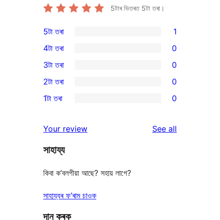
5টাৰ ভিতৰত
5
টা তৰা।
5টা তৰা
1
1
4টা তৰা
0
5-
0
3টা তৰা
0
star
4-
0
2টা তৰা
0
review
star
3-
0
1টা তৰা
0
reviews
star
2-
0
reviews
star
1-
reviews
Your review
See all
reviews
star
সাহায্য
reviews
কিবা ক’বলগীয়া আছে? সহায় লাগে?
সাহায্যৰ ফ’ৰাম চাওক
দান কৰক