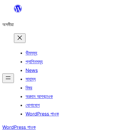
এয়া
এৰি
অসমীয়া
বিষয়বস্তুলৈ
যাওক
থীমসমূহ
প্লাগিনসমূহ
News
সাহায্য
বিষয়
অৱদান আগবঢ়াওক
যোগাযোগ
WordPress পাওক
WordPress পাওক