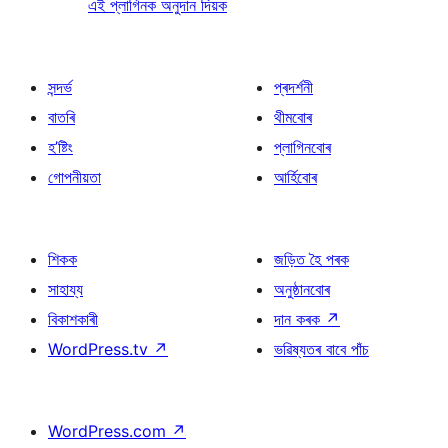
এই প্লাগিনক অনুদান দিয়ক
সন্দৰ্ভ
প্ৰদৰ্শনী
বাতৰি
থীমবোৰ
হ’ষ্টিং
প্লাগিনবোৰ
গোপনীয়তা
আৰ্হিবোৰ
শিকক
জড়িত হৈ পৰক
সাহায্য
অনুষ্ঠানবোৰ
বিকাশকাৰী
দান কৰক
↗
WordPress.tv
↗
ভৱিষ্যতৰ বাবে পাঁচ
WordPress.com
↗