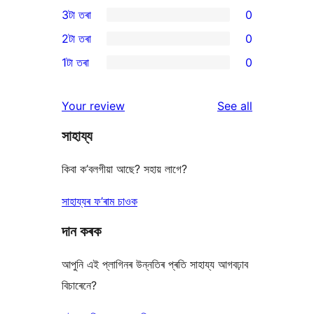
0
3টা তৰা
0
star
4-
0
2টা তৰা
0
reviews
star
3-
0
1টা তৰা
0
reviews
star
2-
0
reviews
star
1-
reviews
Your review
See all
reviews
star
সাহায্য
reviews
কিবা ক’বলগীয়া আছে? সহায় লাগে?
সাহায্যৰ ফ’ৰাম চাওক
দান কৰক
আপুনি এই প্লাগিনৰ উন্নতিৰ প্ৰতি সাহায্য আগবঢ়াব
বিচাৰেনে?