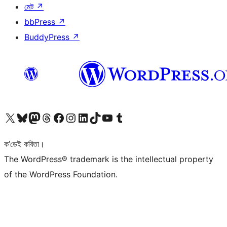
মেট
↗
bbPress
↗
BuddyPress
↗
আমাৰ X (আগৰ Twitter) একাউণ্টলৈ যাওক
আমাৰ Bluesky একাউণ্টলৈ যাওক
আমাৰ Mastodon একাউণ্টলৈ যাওক
আমাৰ Threads একাউণ্টলৈ যাওক
আমাৰ Facebook পৃষ্ঠালৈ যাওক
আমাৰ Instagram একাউণ্টলৈ যাওক
আমাৰ LinkedIn একাউণ্টলৈ যাওক
আমাৰ TikTok একাউণ্টলৈ যাওক
আমাৰ YouTube চেনেললৈ যাওক
আমাৰ Tumblr একাউণ্টলৈ যাওক
ক’ডেই কবিতা।
The WordPress® trademark is the intellectual property
of the WordPress Foundation.