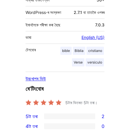
WordPress-ৰ সংস্কৰণ
2.7.1 বা তাতকৈ ওপৰৰ
ইমানলৈকে পৰীক্ষা কৰা হৈছে
7.0.3
ভাষা
English (US)
টেগবোৰ
bible
Biblia
cristiano
Verse
versiculo
উচ্চখাপৰ ভিউ
ৰে’টিংবোৰ
5টাৰ ভিতৰত
5
টা তৰা।
5টা তৰা
2
2
4টা তৰা
0
5-