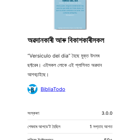
অৱদানকাৰী আৰু বিকাশকাৰীসকল
“Versiculo del dia” হৈছে মুক্ত উৎসৰ
ছফ্টৱেৰ। এইসকল লোকে এই প্লাগিনত অৱদান
আগবঢ়াইছে।
অৱদানকাৰীসকল
BibliaTodo
মেটা
সংস্কৰণ
3.0.0
শেষবাৰ আপডে’ট হৈছিল
1 সপ্তাহ
আগত
সক্ৰিয় ইনষ্টলেশ্যন
50+