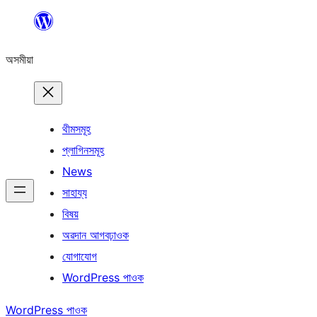
এয়া
এৰি
অসমীয়া
বিষয়বস্তুলৈ
যাওক
থীমসমূহ
প্লাগিনসমূহ
News
সাহায্য
বিষয়
অৱদান আগবঢ়াওক
যোগাযোগ
WordPress পাওক
WordPress পাওক