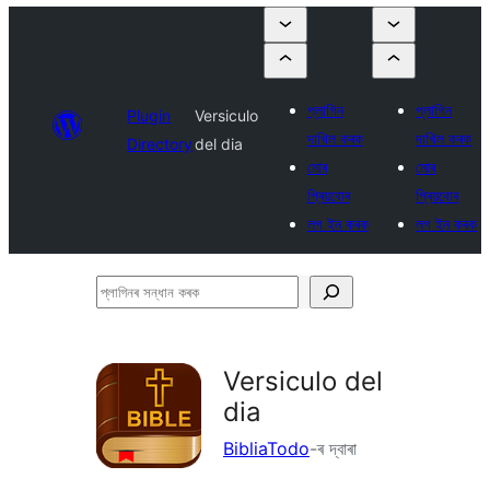
প্লাগিন
প্লাগিন
Plugin
Versiculo
দাখিল কৰক
দাখিল কৰক
Directory
del dia
মোৰ
মোৰ
প্ৰিয়বোৰ
প্ৰিয়বোৰ
লগ ইন কৰক
লগ ইন কৰক
প্লাগিনৰ
সন্ধান
কৰক
Versiculo del
dia
BibliaTodo
-ৰ দ্বাৰা