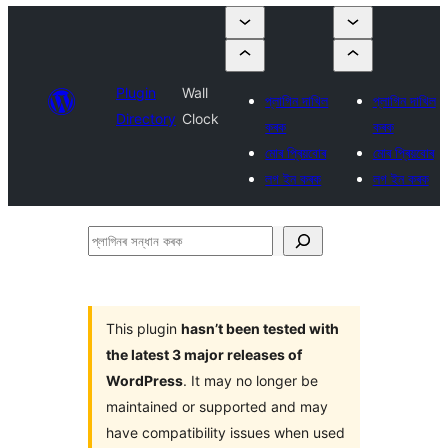
Plugin
Wall
প্লাগিন দাখিল
প্লাগিন দাখিল
Directory
Clock
কৰক
কৰক
মোৰ প্ৰিয়বোৰ
মোৰ প্ৰিয়বোৰ
লগ ইন কৰক
লগ ইন কৰক
প্লাগিনৰ
সন্ধান
কৰক
This plugin
hasn’t been tested with
the latest 3 major releases of
WordPress
. It may no longer be
maintained or supported and may
have compatibility issues when used