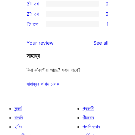
3টা তৰা
0
star
4-
0
2টা তৰা
0
reviews
star
3-
0
1টা তৰা
1
reviews
star
2-
1
reviews
star
1-
reviews
Your review
See all
reviews
star
সাহায্য
review
কিবা ক’বলগীয়া আছে? সহায় লাগে?
সাহায্যৰ ফ’ৰাম চাওক
সন্দৰ্ভ
প্ৰদৰ্শনী
বাতৰি
থীমবোৰ
হ’ষ্টিং
প্লাগিনবোৰ