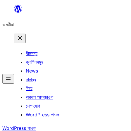
এয়া
এৰি
অসমীয়া
বিষয়বস্তুলৈ
যাওক
থীমসমূহ
প্লাগিনসমূহ
News
সাহায্য
বিষয়
অৱদান আগবঢ়াওক
যোগাযোগ
WordPress পাওক
WordPress পাওক