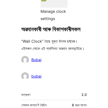
Manage clock
settings
অৱদানকাৰী আৰু বিকাশকাৰীসকল
“Wall Clock” হৈছে মুক্ত উৎসৰ ছফ্টৱেৰ।
এইসকল লোকে এই প্লাগিনত অৱদান আগবঢ়াইছে।
অৱদানকাৰীসকল
Bubai
bubai
মেটা
সংস্কৰণ
2.0
শেষবাৰ আপডে’ট হৈছিল
8 বছৰ
আগত