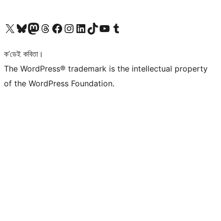
আমাৰ X (আগৰ Twitter) একাউণ্টলৈ যাওক
আমাৰ Bluesky একাউণ্টলৈ যাওক
আমাৰ Mastodon একাউণ্টলৈ যাওক
আমাৰ Threads একাউণ্টলৈ যাওক
আমাৰ Facebook পৃষ্ঠালৈ যাওক
আমাৰ Instagram একাউণ্টলৈ যাওক
আমাৰ LinkedIn একাউণ্টলৈ যাওক
আমাৰ TikTok একাউণ্টলৈ যাওক
আমাৰ YouTube চেনেললৈ যাওক
আমাৰ Tumblr একাউণ্টলৈ যাওক
ক’ডেই কবিতা।
The WordPress® trademark is the intellectual property
of the WordPress Foundation.