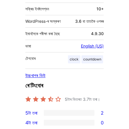
সক্ৰিয় ইনষ্টলেশ্যন
10+
WordPress-ৰ সংস্কৰণ
3.6 বা তাতকৈ ওপৰৰ
ইমানলৈকে পৰীক্ষা কৰা হৈছে
4.9.30
ভাষা
English (US)
টেগবোৰ
clock
countdown
উচ্চখাপৰ ভিউ
ৰে’টিংবোৰ
5টাৰ ভিতৰত
3.7
টা তৰা।
5টা তৰা
2
2
4টা তৰা
0
5-
0