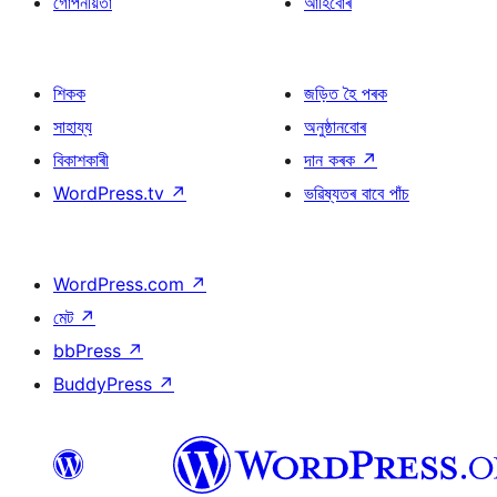
গোপনীয়তা
আৰ্হিবোৰ
শিকক
জড়িত হৈ পৰক
সাহায্য
অনুষ্ঠানবোৰ
বিকাশকাৰী
দান কৰক
↗
WordPress.tv
↗
ভৱিষ্যতৰ বাবে পাঁচ
WordPress.com
↗
মেট
↗
bbPress
↗
BuddyPress
↗