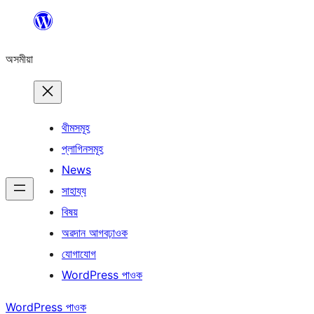
এয়া
এৰি
অসমীয়া
বিষয়বস্তুলৈ
যাওক
থীমসমূহ
প্লাগিনসমূহ
News
সাহায্য
বিষয়
অৱদান আগবঢ়াওক
যোগাযোগ
WordPress পাওক
WordPress পাওক