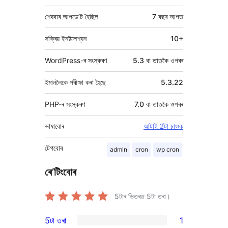
শেষবাৰ আপডে’ট হৈছিল
7 বছৰ
আগত
সক্ৰিয় ইনষ্টলেশ্যন
10+
WordPress-ৰ সংস্কৰণ
5.3 বা তাতকৈ ওপৰৰ
ইমানলৈকে পৰীক্ষা কৰা হৈছে
5.3.22
PHP-ৰ সংস্কৰণ
7.0 বা তাতকৈ ওপৰৰ
ভাষাবোৰ
আটাই 2টা চাওক
টেগবোৰ
admin
cron
wp cron
ৰে’টিংবোৰ
5টাৰ ভিতৰত
5
টা তৰা।
5টা তৰা
1
1