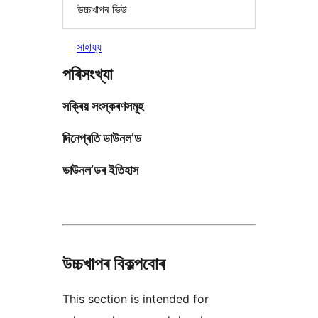
উচ্চখাপৰ ভিউ
সাহায্য
পৰিসংখ্যা
সক্ৰিয় সংস্কৰণসমূহ
দিনেপ্ৰতি ডাউনল’ড
ডাউনল’ডৰ ইতিহাস
উচ্চখাপৰ বিকল্পবোৰ
This section is intended for