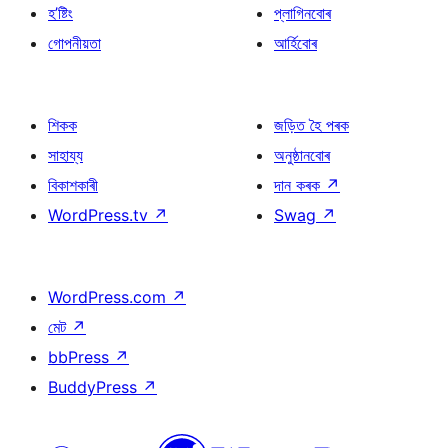
হ’ষ্টিং
প্লাগিনবোৰ
গোপনীয়তা
আৰ্হিবোৰ
শিকক
জড়িত হৈ পৰক
সাহায্য
অনুষ্ঠানবোৰ
বিকাশকাৰী
দান কৰক
↗
WordPress.tv
↗
Swag
↗
WordPress.com
↗
মেট
↗
bbPress
↗
BuddyPress
↗