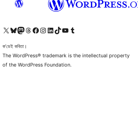
আমাৰ X (আগৰ Twitter) একাউণ্টলৈ যাওক
আমাৰ Bluesky একাউণ্টলৈ যাওক
আমাৰ Mastodon একাউণ্টলৈ যাওক
আমাৰ Threads একাউণ্টলৈ যাওক
আমাৰ Facebook পৃষ্ঠালৈ যাওক
আমাৰ Instagram একাউণ্টলৈ যাওক
আমাৰ LinkedIn একাউণ্টলৈ যাওক
আমাৰ TikTok একাউণ্টলৈ যাওক
আমাৰ YouTube চেনেললৈ যাওক
আমাৰ Tumblr একাউণ্টলৈ যাওক
ক’ডেই কবিতা।
The WordPress® trademark is the intellectual property
of the WordPress Foundation.