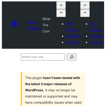
What
Plugin
প্লাগিন
প্লাগিন
The
Directory
দাখিল কৰক
দাখিল কৰক
Cron
মোৰ প্ৰিয়বোৰ
মোৰ প্ৰিয়বোৰ
লগ ইন কৰক
লগ ইন কৰক
প্লাগিনৰ
সন্ধান
কৰক
This plugin
hasn’t been tested with
the latest 3 major releases of
WordPress
. It may no longer be
maintained or supported and may
have compatibility issues when used