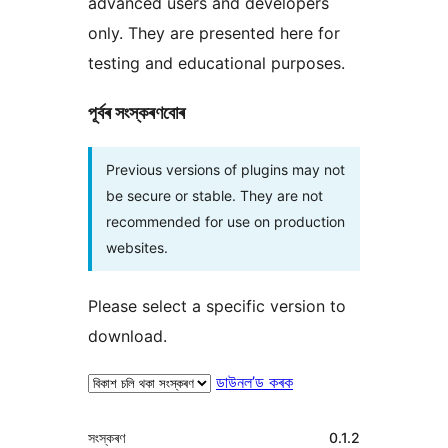
advanced users and developers
only. They are presented here for
testing and educational purposes.
পূৰ্বৰ সংস্কৰণবোৰ
Previous versions of plugins may not
be secure or stable. They are not
recommended for use on production
websites.
Please select a specific version to
download.
ডাউনল’ড কৰক
মেটা
সংস্কৰণ
0.1.2