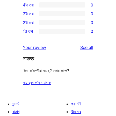
4টা তৰা
0
5-
0
3টা তৰা
0
star
4-
0
2টা তৰা
0
review
star
3-
0
1টা তৰা
0
reviews
star
2-
0
reviews
star
1-
reviews
Your review
See all
reviews
star
সাহায্য
reviews
কিবা ক’বলগীয়া আছে? সহায় লাগে?
সাহায্যৰ ফ’ৰাম চাওক
সন্দৰ্ভ
প্ৰদৰ্শনী
বাতৰি
থীমবোৰ