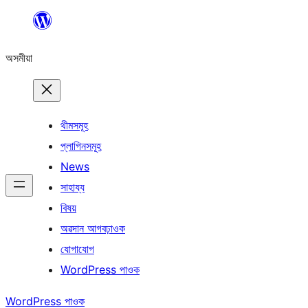
এয়া
এৰি
অসমীয়া
বিষয়বস্তুলৈ
যাওক
থীমসমূহ
প্লাগিনসমূহ
News
সাহায্য
বিষয়
অৱদান আগবঢ়াওক
যোগাযোগ
WordPress পাওক
WordPress পাওক