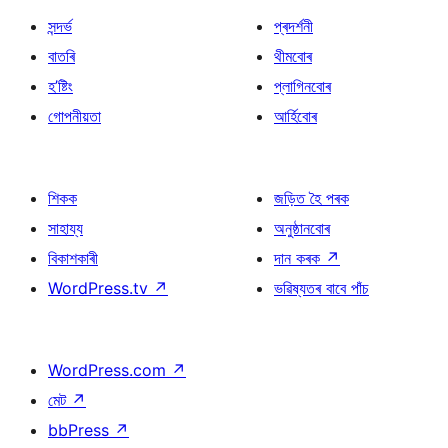
সন্দৰ্ভ
প্ৰদৰ্শনী
বাতৰি
থীমবোৰ
হ’ষ্টিং
প্লাগিনবোৰ
গোপনীয়তা
আৰ্হিবোৰ
শিকক
জড়িত হৈ পৰক
সাহায্য
অনুষ্ঠানবোৰ
বিকাশকাৰী
দান কৰক
↗
WordPress.tv
↗
ভৱিষ্যতৰ বাবে পাঁচ
WordPress.com
↗
মেট
↗
bbPress
↗