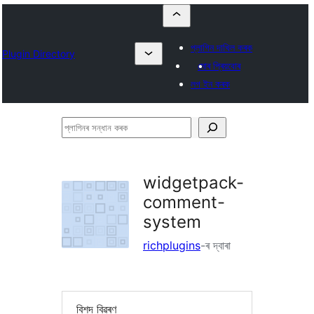
প্লাগিন দাখিল কৰক
Plugin Directory
মোৰ প্ৰিয়বোৰ
লগ ইন কৰক
প্লাগিনৰ
সন্ধান
কৰক
widgetpack-
comment-
system
richplugins
-ৰ দ্বাৰা
বিশদ বিৱৰণ