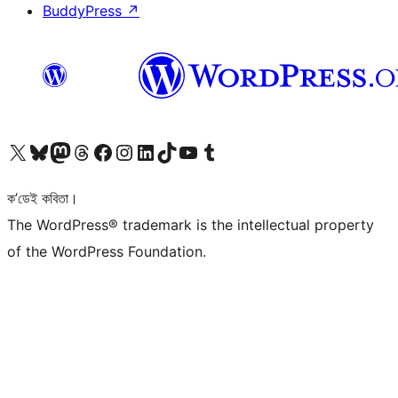
BuddyPress
↗
আমাৰ X (আগৰ Twitter) একাউণ্টলৈ যাওক
আমাৰ Bluesky একাউণ্টলৈ যাওক
আমাৰ Mastodon একাউণ্টলৈ যাওক
আমাৰ Threads একাউণ্টলৈ যাওক
আমাৰ Facebook পৃষ্ঠালৈ যাওক
আমাৰ Instagram একাউণ্টলৈ যাওক
আমাৰ LinkedIn একাউণ্টলৈ যাওক
আমাৰ TikTok একাউণ্টলৈ যাওক
আমাৰ YouTube চেনেললৈ যাওক
আমাৰ Tumblr একাউণ্টলৈ যাওক
ক’ডেই কবিতা।
The WordPress® trademark is the intellectual property
of the WordPress Foundation.