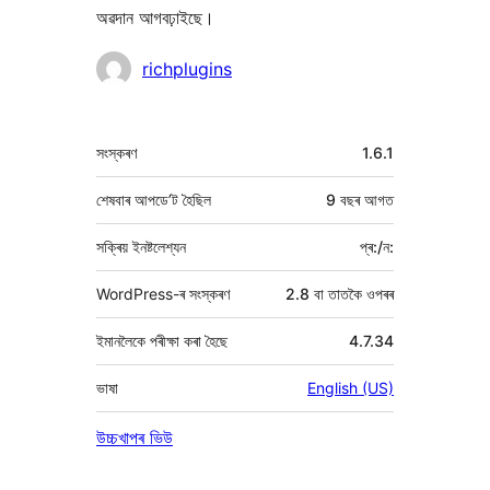
অৱদান আগবঢ়াইছে।
অৱদানকাৰীসকল
richplugins
মেটা
সংস্কৰণ
1.6.1
শেষবাৰ আপডে’ট হৈছিল
9 বছৰ
আগত
সক্ৰিয় ইনষ্টলেশ্যন
প্ৰ:/ন:
WordPress-ৰ সংস্কৰণ
2.8 বা তাতকৈ ওপৰৰ
ইমানলৈকে পৰীক্ষা কৰা হৈছে
4.7.34
ভাষা
English (US)
উচ্চখাপৰ ভিউ