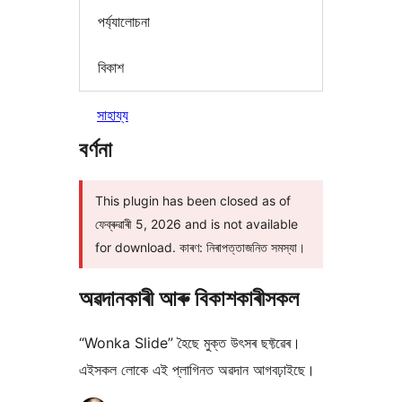
পৰ্য্যালোচনা
বিকাশ
সাহায্য
বৰ্ণনা
This plugin has been closed as of
ফেব্ৰুৱাৰী 5, 2026 and is not available
for download. কাৰণ: নিৰাপত্তাজনিত সমস্যা।
অৱদানকাৰী আৰু বিকাশকাৰীসকল
“Wonka Slide” হৈছে মুক্ত উৎসৰ ছফ্টৱেৰ।
এইসকল লোকে এই প্লাগিনত অৱদান আগবঢ়াইছে।