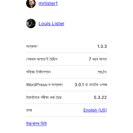
অৱদানকাৰীসকল
mrlister1
Louis Lister
মেটা
সংস্কৰণ
1.3.3
শেষবাৰ আপডে’ট হৈছিল
7 বছৰ
আগত
সক্ৰিয় ইনষ্টলেশ্যন
প্ৰ:/ন:
WordPress-ৰ সংস্কৰণ
3.0.1 বা তাতকৈ ওপৰৰ
ইমানলৈকে পৰীক্ষা কৰা হৈছে
5.3.22
ভাষা
English (US)
উচ্চখাপৰ ভিউ