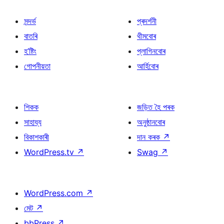
সন্দৰ্ভ
প্ৰদৰ্শনী
বাতৰি
থীমবোৰ
হ’ষ্টিং
প্লাগিনবোৰ
গোপনীয়তা
আৰ্হিবোৰ
শিকক
জড়িত হৈ পৰক
সাহায্য
অনুষ্ঠানবোৰ
বিকাশকাৰী
দান কৰক
↗
WordPress.tv
↗
Swag
↗
WordPress.com
↗
মেট
↗
bbPress
↗