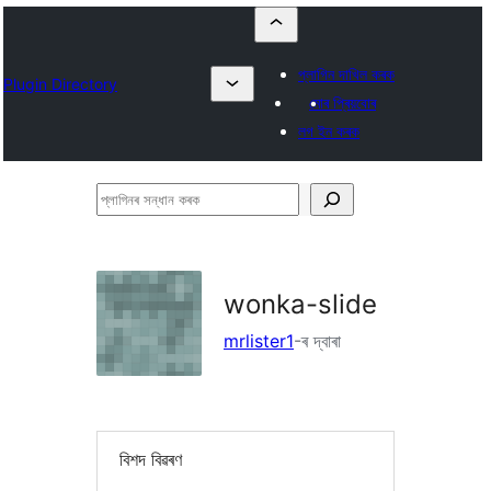
প্লাগিন দাখিল কৰক
Plugin Directory
মোৰ প্ৰিয়বোৰ
লগ ইন কৰক
প্লাগিনৰ
সন্ধান
কৰক
wonka-slide
mrlister1
-ৰ দ্বাৰা
বিশদ বিৱৰণ