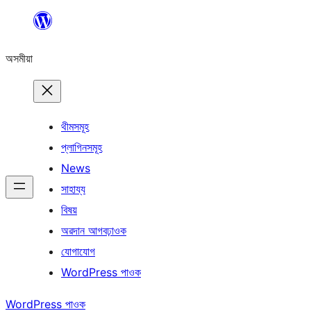
এয়া
এৰি
অসমীয়া
বিষয়বস্তুলৈ
যাওক
থীমসমূহ
প্লাগিনসমূহ
News
সাহায্য
বিষয়
অৱদান আগবঢ়াওক
যোগাযোগ
WordPress পাওক
WordPress পাওক