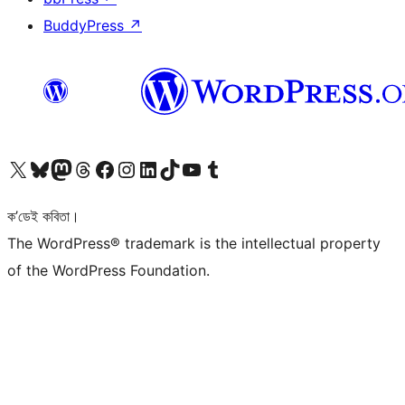
BuddyPress
↗
আমাৰ X (আগৰ Twitter) একাউণ্টলৈ যাওক
আমাৰ Bluesky একাউণ্টলৈ যাওক
আমাৰ Mastodon একাউণ্টলৈ যাওক
আমাৰ Threads একাউণ্টলৈ যাওক
আমাৰ Facebook পৃষ্ঠালৈ যাওক
আমাৰ Instagram একাউণ্টলৈ যাওক
আমাৰ LinkedIn একাউণ্টলৈ যাওক
আমাৰ TikTok একাউণ্টলৈ যাওক
আমাৰ YouTube চেনেললৈ যাওক
আমাৰ Tumblr একাউণ্টলৈ যাওক
ক’ডেই কবিতা।
The WordPress® trademark is the intellectual property
of the WordPress Foundation.