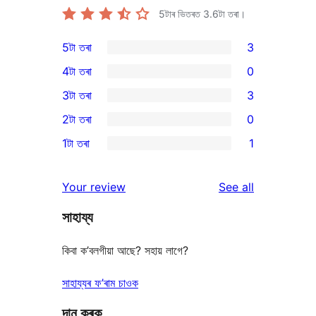
5টাৰ ভিতৰত
3.6
টা তৰা।
5টা তৰা
3
3
4টা তৰা
0
5-
0
3টা তৰা
3
star
4-
3
2টা তৰা
0
reviews
star
3-
0
1টা তৰা
1
reviews
star
2-
1
reviews
star
1-
reviews
Your review
See all
reviews
star
সাহায্য
review
কিবা ক’বলগীয়া আছে? সহায় লাগে?
সাহায্যৰ ফ’ৰাম চাওক
দান কৰক