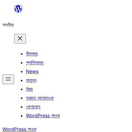
এয়া
এৰি
অসমীয়া
বিষয়বস্তুলৈ
যাওক
থীমসমূহ
প্লাগিনসমূহ
News
সাহায্য
বিষয়
অৱদান আগবঢ়াওক
যোগাযোগ
WordPress পাওক
WordPress পাওক