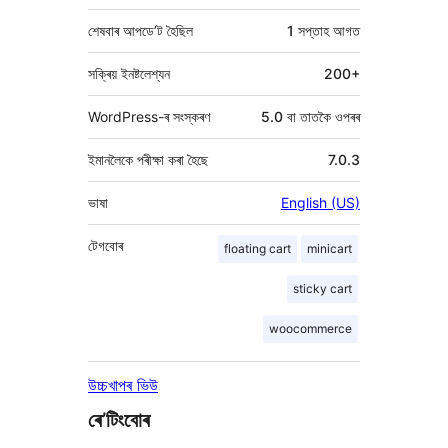
শেষবাৰ আপডে’ট হৈছিল
1 সপ্তাহ
আগত
সক্ৰিয় ইনষ্টলেশ্যন
200+
WordPress-ৰ সংস্কৰণ
5.0 বা তাতকৈ ওপৰৰ
ইমানলৈকে পৰীক্ষা কৰা হৈছে
7.0.3
ভাষা
English (US)
টেগবোৰ
floating cart
minicart
sticky cart
woocommerce
উচ্চখাপৰ ভিউ
ৰে’টিংবোৰ