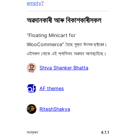
empty?
অৱদানকাৰী আৰু বিকাশকাৰীসকল
“Floating Minicart for
WooCommerce” হৈছে মুক্ত উৎসৰ ছফ্টৱেৰ।
এইসকল লোকে এই প্লাগিনত অৱদান আগবঢ়াইছে।
অৱদানকাৰীসকল
Shiva Shanker Bhatta
AF themes
RiteshShakya
মেটা
সংস্কৰণ
4.1.1