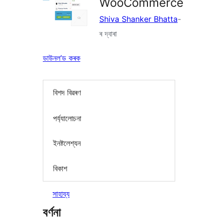
WooCommerce
Shiva Shanker Bhatta
-
ৰ দ্বাৰা
ডাউনল’ড কৰক
বিশদ বিৱৰণ
পৰ্য্যালোচনা
ইনষ্টলেশ্যন
বিকাশ
সাহায্য
বৰ্ণনা