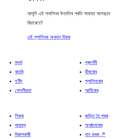
আপুনি এই প্লাগিনৰ উন্নতিৰ প্ৰতি সাহায্য আগবঢ়াব
বিচাৰেনে?
এই প্লাগিনক অনুদান দিয়ক
সন্দৰ্ভ
প্ৰদৰ্শনী
বাতৰি
থীমবোৰ
হ’ষ্টিং
প্লাগিনবোৰ
গোপনীয়তা
আৰ্হিবোৰ
শিকক
জড়িত হৈ পৰক
সাহায্য
অনুষ্ঠানবোৰ
বিকাশকাৰী
দান কৰক
↗