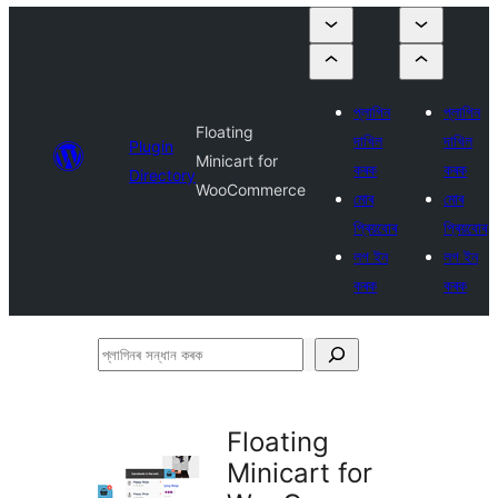
প্লাগিন
প্লাগিন
Floating
দাখিল
দাখিল
Plugin
Minicart for
কৰক
কৰক
Directory
WooCommerce
মোৰ
মোৰ
প্ৰিয়বোৰ
প্ৰিয়বোৰ
লগ ইন
লগ ইন
কৰক
কৰক
প্লাগিনৰ
সন্ধান
কৰক
Floating
Minicart for