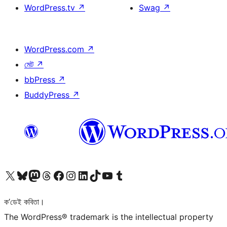
WordPress.tv
↗
Swag
↗
WordPress.com
↗
মেট
↗
bbPress
↗
BuddyPress
↗
আমাৰ X (আগৰ Twitter) একাউণ্টলৈ যাওক
আমাৰ Bluesky একাউণ্টলৈ যাওক
আমাৰ Mastodon একাউণ্টলৈ যাওক
আমাৰ Threads একাউণ্টলৈ যাওক
আমাৰ Facebook পৃষ্ঠালৈ যাওক
আমাৰ Instagram একাউণ্টলৈ যাওক
আমাৰ LinkedIn একাউণ্টলৈ যাওক
আমাৰ TikTok একাউণ্টলৈ যাওক
আমাৰ YouTube চেনেললৈ যাওক
আমাৰ Tumblr একাউণ্টলৈ যাওক
ক’ডেই কবিতা।
The WordPress® trademark is the intellectual property