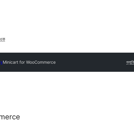
াওক
ry
Minicart for WooCommerce
প্লা
mmerce