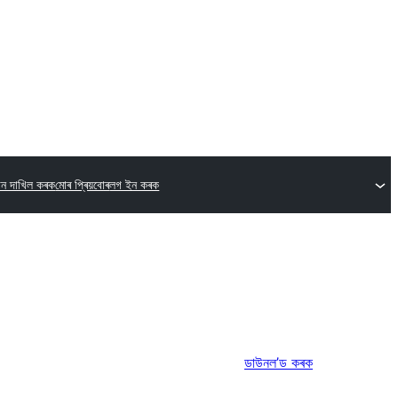
গিন দাখিল কৰক
মোৰ প্ৰিয়বোৰ
লগ ইন কৰক
ডাউনল’ড কৰক