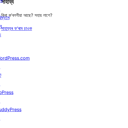
ৰক
সাহায্য
reviews
↗
কিবা ক’বলগীয়া আছে? সহায় লাগে?
িষ্যতৰ
বে
সাহায্যৰ ফ’ৰাম চাওক
চ
ordPress.com
↗
ট
↗
bPress
↗
uddyPress
↗