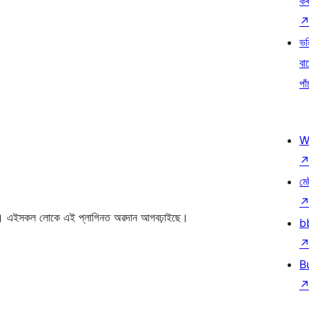
ক
ভৱ
বা
পাঁ
W
মে
 এইসকল লোকে এই প্লাগিনত অৱদান আগবঢ়াইছে।
b
B