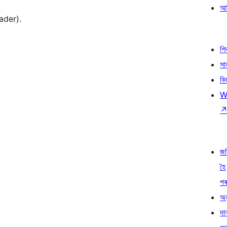
আৰ
ader).
শ
সা
বি
W
জ
হৈ
প
অন
দা