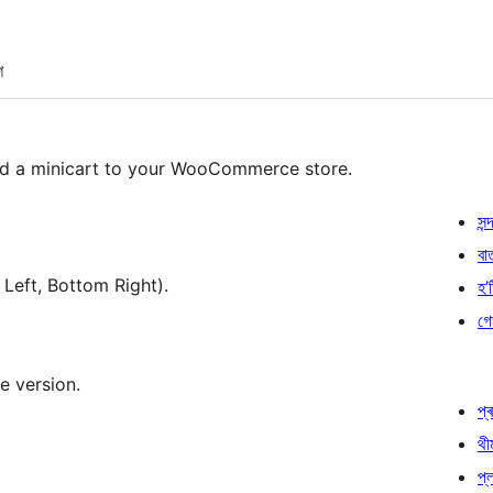
শ
dd a minicart to your WooCommerce store.
সন্দ
বা
Left, Bottom Right).
হ’ষ
গো
ee version.
প্ৰ
থী
প্