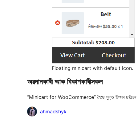
Floating minicart with default icon.
অৱদানকাৰী আৰু বিকাশকাৰীসকল
“Minicart for WooCommerce” হৈছে মুক্ত উৎসৰ ছফ্টৱেৰ।
অৱদানকাৰীসকল
ahmadshyk