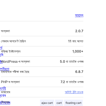
সাহায্য
মেটা
সংস্কৰণ
2.0.7
শেষবাৰ আপডে’ট হৈছিল
11 মাহ
আগত
ৰ্ভ
সক্ৰিয় ইনষ্টলেশ্যন
1,000+
তৰি
্টিং
WordPress-ৰ সংস্কৰণ
5.0 বা তাতকৈ ওপৰৰ
পনীয়তা
ইমানলৈকে পৰীক্ষা কৰা হৈছে
6.8.7
PHP-ৰ সংস্কৰণ
7.2 বা তাতকৈ ওপৰৰ
দৰ্শনী
ভাষাবোৰ
আটাই 3টা চাওক
মবোৰ
লাগিনবোৰ
টেগবোৰ
ajax cart
cart
floating cart