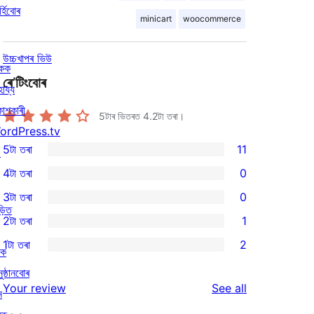
্হিবোৰ
minicart
woocommerce
উচ্চখাপৰ ভিউ
িকক
ৰে’টিংবোৰ
হায্য
কাশকাৰী
5টাৰ ভিতৰত
4.2
টা তৰা।
ordPress.tv
5টা তৰা
11
↗
11
4টা তৰা
0
5-
0
3টা তৰা
0
star
4-
0
ড়িত
2টা তৰা
1
reviews
star
3-
1
1টা তৰা
2
reviews
star
2-
ৰক
2
reviews
star
ুষ্ঠানবোৰ
1-
reviews
Your review
See all
review
ন
star