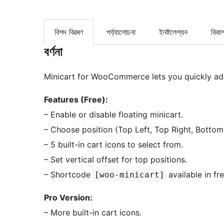
বিশদ বিৱৰণ
পৰ্য্যালোচনা
ইনষ্টলেশ্যন
বিকা
বৰ্ণনা
Minicart for WooCommerce lets you quickly a
Features (Free):
– Enable or disable floating minicart.
– Choose position (Top Left, Top Right, Bottom 
– 5 built-in cart icons to select from.
– Set vertical offset for top positions.
– Shortcode
available in fr
[woo-minicart]
Pro Version:
– More built-in cart icons.