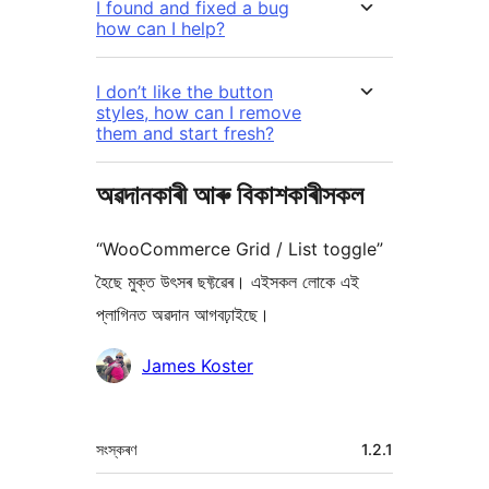
I found and fixed a bug
how can I help?
I don’t like the button
styles, how can I remove
them and start fresh?
অৱদানকাৰী আৰু বিকাশকাৰীসকল
“WooCommerce Grid / List toggle”
হৈছে মুক্ত উৎসৰ ছফ্টৱেৰ। এইসকল লোকে এই
প্লাগিনত অৱদান আগবঢ়াইছে।
অৱদানকাৰীসকল
James Koster
মেটা
সংস্কৰণ
1.2.1