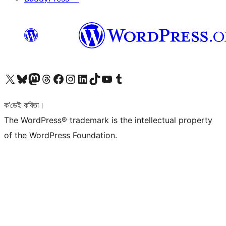
আমাৰ X (আগৰ Twitter) একাউণ্টলৈ যাওক
আমাৰ Bluesky একাউণ্টলৈ যাওক
আমাৰ Mastodon একাউণ্টলৈ যাওক
আমাৰ Threads একাউণ্টলৈ যাওক
আমাৰ Facebook পৃষ্ঠালৈ যাওক
আমাৰ Instagram একাউণ্টলৈ যাওক
আমাৰ LinkedIn একাউণ্টলৈ যাওক
আমাৰ TikTok একাউণ্টলৈ যাওক
আমাৰ YouTube চেনেললৈ যাওক
আমাৰ Tumblr একাউণ্টলৈ যাওক
ক’ডেই কবিতা।
The WordPress® trademark is the intellectual property
of the WordPress Foundation.