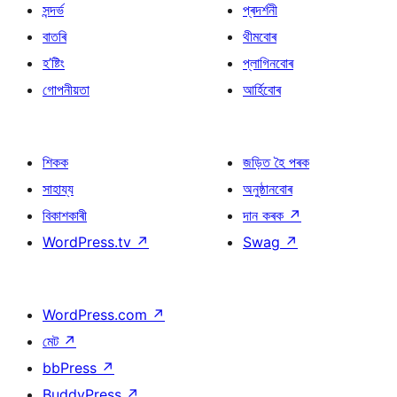
সন্দৰ্ভ
প্ৰদৰ্শনী
বাতৰি
থীমবোৰ
হ’ষ্টিং
প্লাগিনবোৰ
গোপনীয়তা
আৰ্হিবোৰ
শিকক
জড়িত হৈ পৰক
সাহায্য
অনুষ্ঠানবোৰ
বিকাশকাৰী
দান কৰক
↗
WordPress.tv
↗
Swag
↗
WordPress.com
↗
মেট
↗
bbPress
↗
BuddyPress
↗