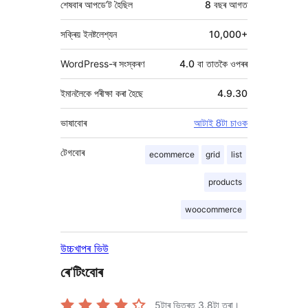
শেষবাৰ আপডে’ট হৈছিল
8 বছৰ
আগত
সক্ৰিয় ইনষ্টলেশ্যন
10,000+
WordPress-ৰ সংস্কৰণ
4.0 বা তাতকৈ ওপৰৰ
ইমানলৈকে পৰীক্ষা কৰা হৈছে
4.9.30
ভাষাবোৰ
আটাই 8টা চাওক
টেগবোৰ
ecommerce
grid
list
products
woocommerce
উচ্চখাপৰ ভিউ
ৰে’টিংবোৰ
5টাৰ ভিতৰত
3.8
টা তৰা।