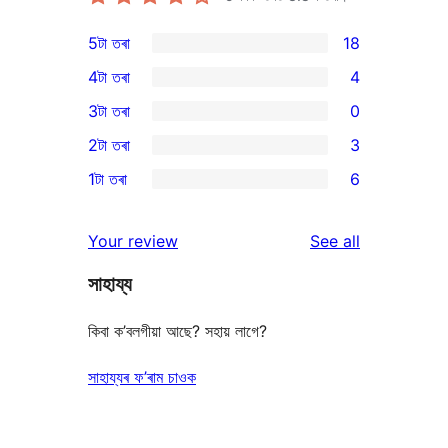
5টা তৰা
18
18
4টা তৰা
4
5-
4
3টা তৰা
0
star
4-
0
2টা তৰা
3
reviews
star
3-
3
1টা তৰা
6
reviews
star
2-
6
reviews
star
1-
reviews
Your review
See all
reviews
star
সাহায্য
reviews
কিবা ক’বলগীয়া আছে? সহায় লাগে?
সাহায্যৰ ফ’ৰাম চাওক