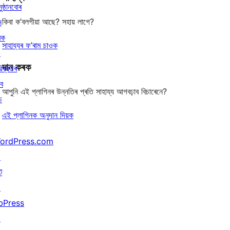
ুষ্ঠানবোৰ
কিবা ক’বলগীয়া আছে? সহায় লাগে?
ন
ৰক
সাহায্যৰ ফ’ৰাম চাওক
↗
দান কৰক
িষ্যতৰ
বে
আপুনি এই প্লাগিনৰ উন্নতিৰ প্ৰতি সাহায্য আগবঢ়াব বিচাৰেনে?
চ
এই প্লাগিনক অনুদান দিয়ক
ordPress.com
↗
ট
↗
bPress
↗