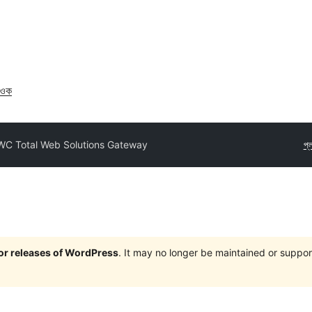
াওক
WC Total Web Solutions Gateway
প্
jor releases of WordPress
. It may no longer be maintained or supp