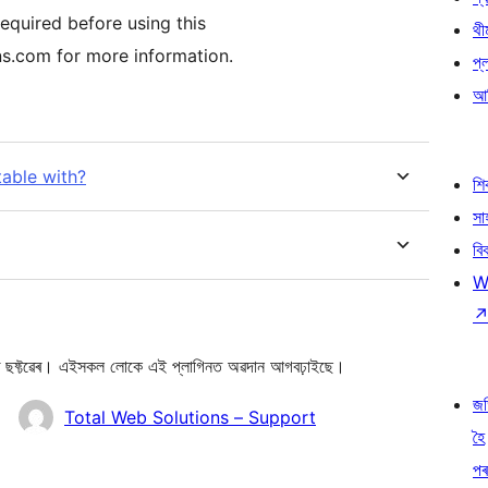
equired before using this
থী
s.com for more information.
প্
আৰ
able with?
শ
সা
বি
W
্টৱেৰ। এইসকল লোকে এই প্লাগিনত অৱদান আগবঢ়াইছে।
জ
Total Web Solutions – Support
হৈ
প