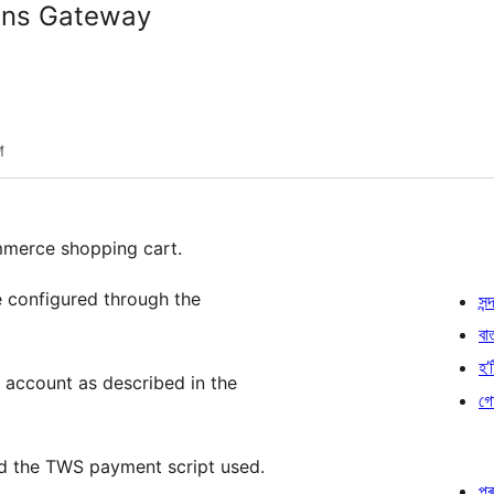
ons Gateway
শ
mmerce shopping cart.
e configured through the
সন্দ
বা
হ’ষ
account as described in the
গো
nd the TWS payment script used.
প্ৰ