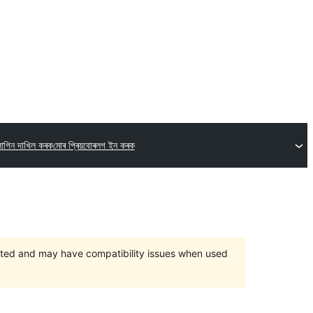
লাগিন দাখিল কৰক
মোৰ প্ৰিয়বোৰ
লগ ইন কৰক
orted and may have compatibility issues when used