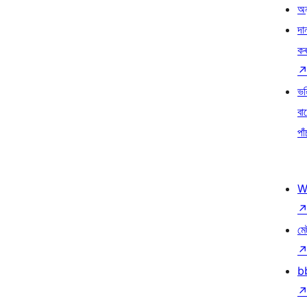
অন
দা
ক
ভৱ
বা
পাঁ
W
মে
b