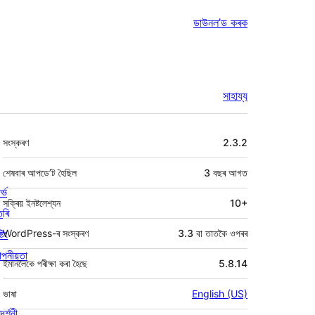
ডাউনল’ড কৰক
সাহায্য
মেটা
সংস্কৰণ
2.3.2
শেষবাৰ আপডে’ট হৈছিল
3 বছৰ
আগত
ৰ্ভ
সক্ৰিয় ইনষ্টলেশ্যন
10+
তৰি
্টিং
WordPress-ৰ সংস্কৰণ
3.3 বা তাতকৈ ওপৰৰ
পনীয়তা
ইমানলৈকে পৰীক্ষা কৰা হৈছে
5.8.14
ভাষা
English (US)
দৰ্শনী