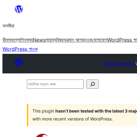
এয়া
এৰি
অসমীয়া
বিষয়বস্তুলৈ
যাওক
থীমসমূহ
প্লাগিনসমূহ
News
সাহায্য
বিষয়
অৱদান আগবঢ়াওক
যোগাযোগ
WordPress প
WordPress পাওক
Plugin Directory
প্লাগিনৰ
সন্ধান
কৰক
This plugin
hasn’t been tested with the latest 3 ma
with more recent versions of WordPress.