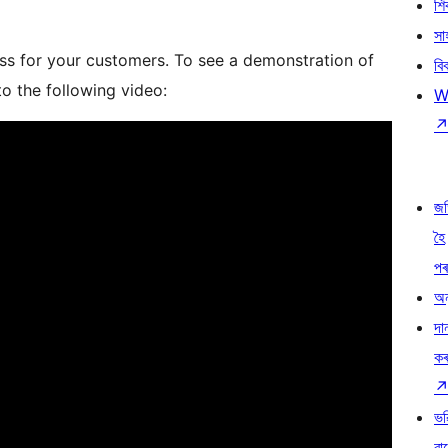
শ
সা
ss for your customers. To see a demonstration of
বি
o the following video:
W
জ
হৈ
প
অন
দা
ক
ভৱ
বা