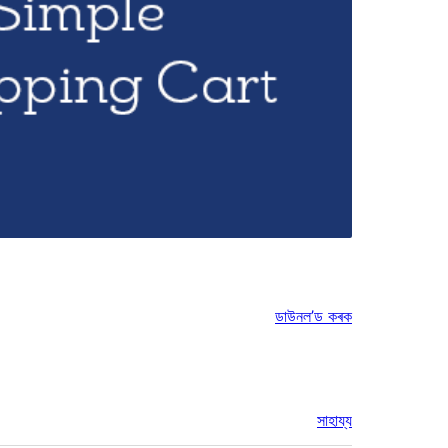
ডাউনল’ড কৰক
সাহায্য