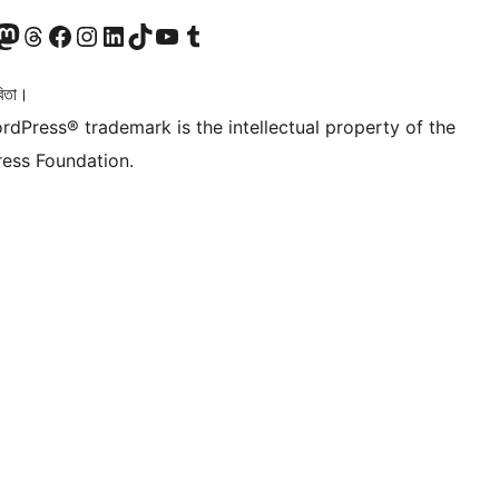
টলৈ যাওক
 Mastodon একাউণ্টলৈ যাওক
আমাৰ Threads একাউণ্টলৈ যাওক
আমাৰ Facebook পৃষ্ঠালৈ যাওক
আমাৰ Instagram একাউণ্টলৈ যাওক
আমাৰ LinkedIn একাউণ্টলৈ যাওক
আমাৰ TikTok একাউণ্টলৈ যাওক
আমাৰ YouTube চেনেললৈ যাওক
আমাৰ Tumblr একাউণ্টলৈ যাওক
িতা।
rdPress® trademark is the intellectual property of the
ess Foundation.