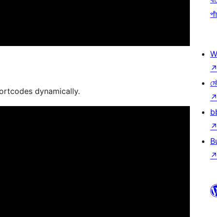
পাঁ
W
মে
hortcodes dynamically.
b
B