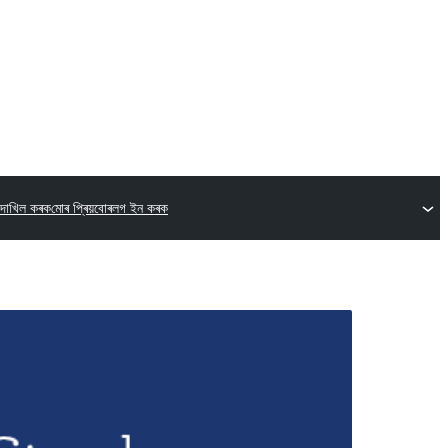
 দাখিল কৰক
মোৰ প্ৰিয়বোৰ
লগ ইন কৰক