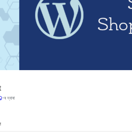
t
Q
-ৰ দ্বাৰা
শ