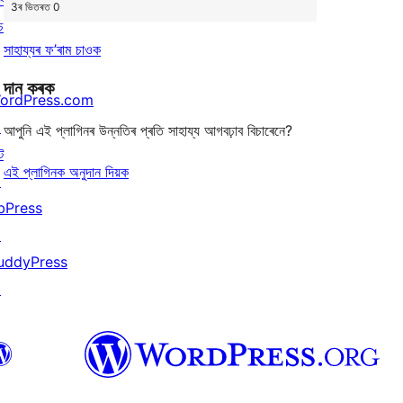
3ৰ ভিতৰত 0
চ
সাহায্যৰ ফ’ৰাম চাওক
দান কৰক
ordPress.com
↗
আপুনি এই প্লাগিনৰ উন্নতিৰ প্ৰতি সাহায্য আগবঢ়াব বিচাৰেনে?
ট
এই প্লাগিনক অনুদান দিয়ক
↗
bPress
↗
uddyPress
↗