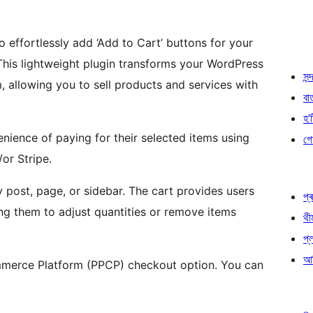
 effortlessly add ‘Add to Cart’ buttons for your
 This lightweight plugin transforms your WordPress
সন্দ
m, allowing you to sell products and services with
বা
হ’ষ
nience of paying for their selected items using
গো
or Stripe.
 post, page, or sidebar. The cart provides users
প্ৰ
wing them to adjust quantities or remove items
থী
প্
আৰ
ommerce Platform (PPCP) checkout option. You can