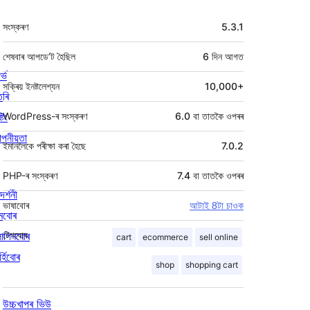
মেটা
সংস্কৰণ
5.3.1
শেষবাৰ আপডে’ট হৈছিল
6 দিন
আগত
ৰ্ভ
সক্ৰিয় ইনষ্টলেশ্যন
10,000+
তৰি
্টিং
WordPress-ৰ সংস্কৰণ
6.0 বা তাতকৈ ওপৰৰ
পনীয়তা
ইমানলৈকে পৰীক্ষা কৰা হৈছে
7.0.2
PHP-ৰ সংস্কৰণ
7.4 বা তাতকৈ ওপৰৰ
দৰ্শনী
ভাষাবোৰ
আটাই 8টা চাওক
মবোৰ
লাগিনবোৰ
টেগবোৰ
cart
ecommerce
sell online
্হিবোৰ
shop
shopping cart
উচ্চখাপৰ ভিউ