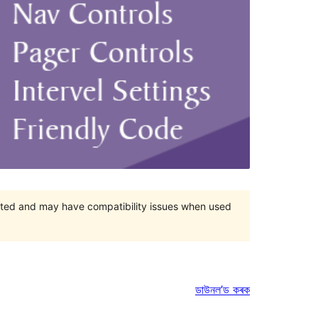
orted and may have compatibility issues when used
ডাউনল’ড কৰক