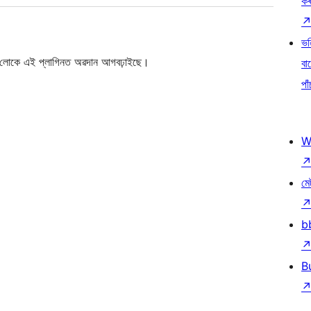
ক
ভৱ
লোকে এই প্লাগিনত অৱদান আগবঢ়াইছে।
বা
পাঁ
W
মে
b
B