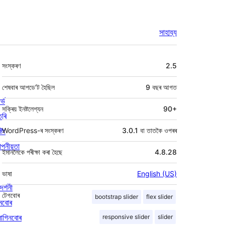
সাহায্য
মেটা
সংস্কৰণ
2.5
শেষবাৰ আপডে’ট হৈছিল
9 বছৰ
আগত
ৰ্ভ
সক্ৰিয় ইনষ্টলেশ্যন
90+
তৰি
্টিং
WordPress-ৰ সংস্কৰণ
3.0.1 বা তাতকৈ ওপৰৰ
পনীয়তা
ইমানলৈকে পৰীক্ষা কৰা হৈছে
4.8.28
ভাষা
English (US)
দৰ্শনী
টেগবোৰ
bootstrap slider
flex slider
মবোৰ
লাগিনবোৰ
responsive slider
slider