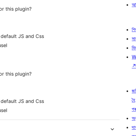
আৰ
r this plugin?
শ
 default JS and Css
সা
usel
বি
W
r this plugin?
জ
হৈ
 default JS and Css
প
usel
অন
দা