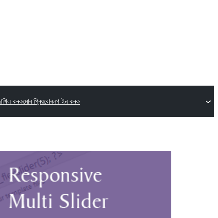
 দাখিল কৰক
মোৰ প্ৰিয়বোৰ
লগ ইন কৰক