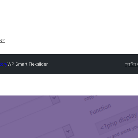
াওক
tory
WP Smart Flexslider
প্লাগিন