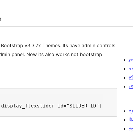
শ
or Bootstrap v3.3.7x Themes. Its have admin controls
admin panel. Now its also works not bootstrap
সন্দ
বা
হ’ষ
গো
প্ৰ
থী
প্