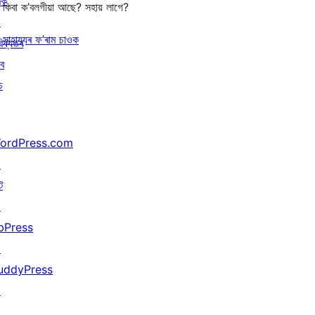
ৰক
কিবা ক’বলগীয়া আছে? সহায় লাগে?
↗
সাহায্যৰ ফ’ৰাম চাওক
িষ্যতৰ
বে
চ
ordPress.com
↗
ট
↗
bPress
↗
uddyPress
↗