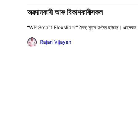
অৱদানকাৰী আৰু বিকাশকাৰীসকল
“WP Smart Flexslider” হৈছে মুক্ত উৎসৰ ছফ্টৱেৰ। এইসকল 
অৱদানকাৰীসকল
Rajan Vijayan