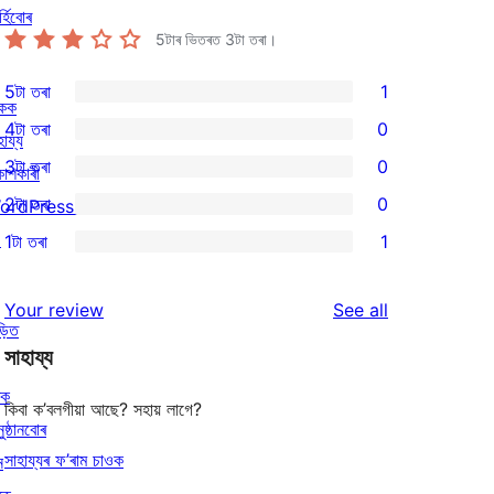
্হিবোৰ
5টাৰ ভিতৰত
3
টা তৰা।
5টা তৰা
1
1
িকক
4টা তৰা
0
5-
হায্য
0
3টা তৰা
0
star
কাশকাৰী
4-
0
2টা তৰা
0
review
ordPress.tv
star
3-
0
↗
1টা তৰা
1
reviews
star
2-
1
reviews
star
1-
reviews
Your review
See all
reviews
star
ড়িত
সাহায্য
review
ৰক
কিবা ক’বলগীয়া আছে? সহায় লাগে?
ুষ্ঠানবোৰ
সাহায্যৰ ফ’ৰাম চাওক
ন