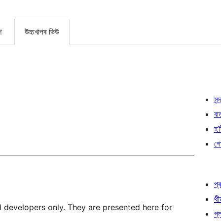
শ
উচ্চখাপৰ ভিউ
সন্দ
বা
হ’ষ
গো
প্ৰ
থী
d developers only. They are presented here for
প্