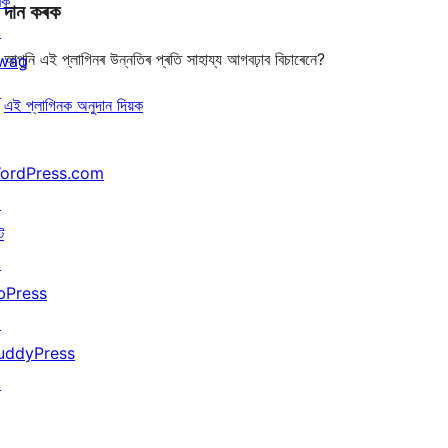
ৰক
দান কৰক
↗
আপুনি এই প্লাগিনৰ উন্নতিৰ প্ৰতি সাহায্য আগবঢ়াব বিচাৰেনে?
wag
↗
এই প্লাগিনক অনুদান দিয়ক
ordPress.com
↗
ট
↗
bPress
↗
uddyPress
↗