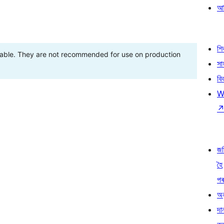
আৰ
শ
stable. They are not recommended for use on production
সা
বি
W
জ
হৈ
প
অন
দা