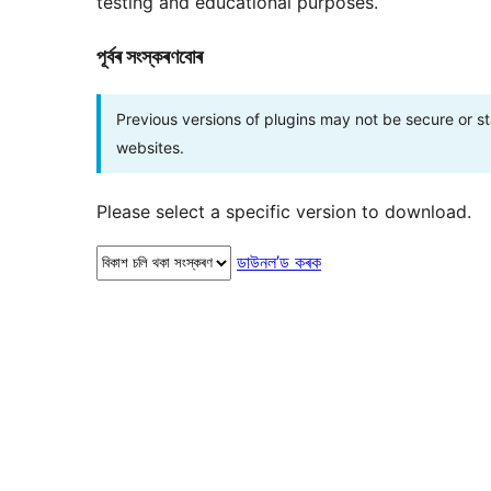
testing and educational purposes.
পূৰ্বৰ সংস্কৰণবোৰ
Previous versions of plugins may not be secure or 
websites.
Please select a specific version to download.
ডাউনল’ড কৰক