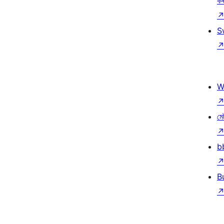
ক
S
W
মে
b
B