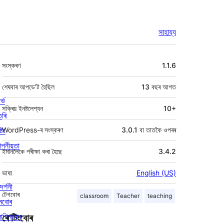
সাহায্য
মেটা
সংস্কৰণ
1.1.6
শেষবাৰ আপডে’ট হৈছিল
13 বছৰ
আগত
ৰ্ভ
সক্ৰিয় ইনষ্টলেশ্যন
10+
তৰি
্টিং
WordPress-ৰ সংস্কৰণ
3.0.1 বা তাতকৈ ওপৰৰ
পনীয়তা
ইমানলৈকে পৰীক্ষা কৰা হৈছে
3.4.2
ভাষা
English (US)
দৰ্শনী
টেগবোৰ
classroom
Teacher
teaching
মবোৰ
লাগিনবোৰ
ৰে’টিংবোৰ