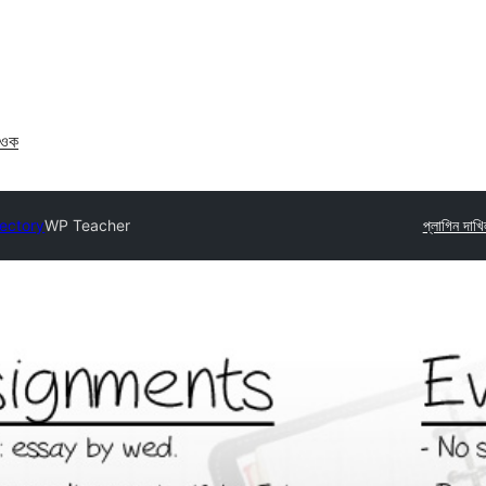
াওক
rectory
WP Teacher
প্লাগিন দাখ