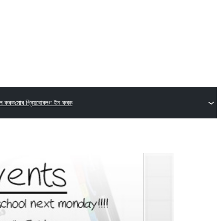
িল কৰক
মোৰ প্ৰিয়বোৰ
লগ ইন কৰক