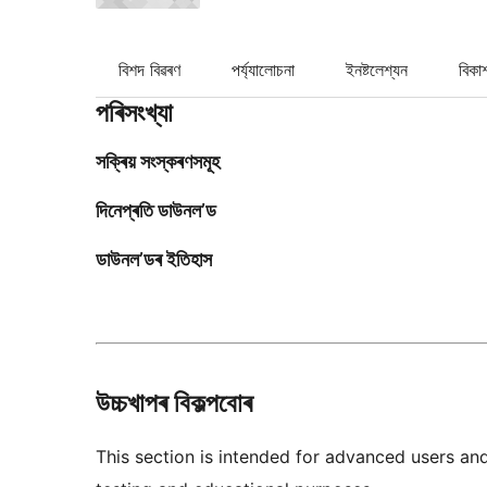
বিশদ বিৱৰণ
পৰ্য্যালোচনা
ইনষ্টলেশ্যন
বিকা
পৰিসংখ্যা
সক্ৰিয় সংস্কৰণসমূহ
দিনেপ্ৰতি ডাউনল’ড
ডাউনল’ডৰ ইতিহাস
উচ্চখাপৰ বিকল্পবোৰ
This section is intended for advanced users an