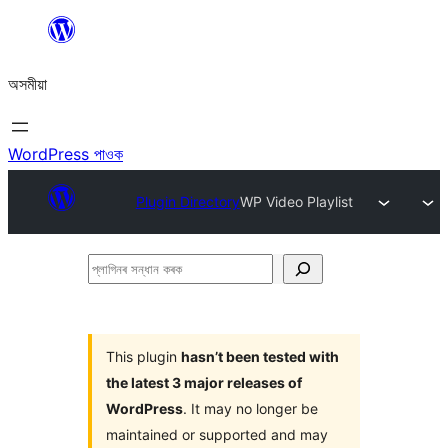
এয়া
এৰি
অসমীয়া
বিষয়বস্তুলৈ
যাওক
WordPress পাওক
Plugin Directory
WP Video Playlist
প্লাগিনৰ
সন্ধান
কৰক
This plugin
hasn’t been tested with
the latest 3 major releases of
WordPress
. It may no longer be
maintained or supported and may