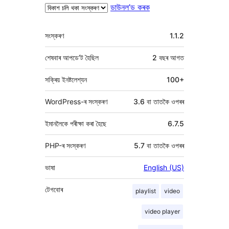
ডাউনল’ড কৰক
মেটা
সংস্কৰণ
1.1.2
শেষবাৰ আপডে’ট হৈছিল
2 বছৰ
আগত
সক্ৰিয় ইনষ্টলেশ্যন
100+
WordPress-ৰ সংস্কৰণ
3.6 বা তাতকৈ ওপৰৰ
ইমানলৈকে পৰীক্ষা কৰা হৈছে
6.7.5
PHP-ৰ সংস্কৰণ
5.7 বা তাতকৈ ওপৰৰ
ভাষা
English (US)
টেগবোৰ
playlist
video
video player