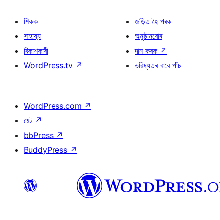
শিকক
জড়িত হৈ পৰক
সাহায্য
অনুষ্ঠানবোৰ
বিকাশকাৰী
দান কৰক
↗
WordPress.tv
↗
ভৱিষ্যতৰ বাবে পাঁচ
WordPress.com
↗
মেট
↗
bbPress
↗
BuddyPress
↗