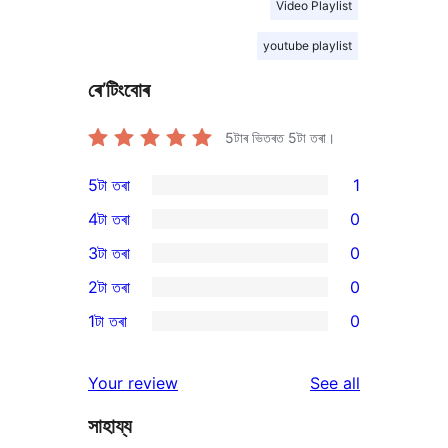
Video Playlist
youtube playlist
ৰে’টিংবোৰ
5টাৰ ভিতৰত
5
টা তৰা।
5টা তৰা
1
1
4টা তৰা
0
5-
0
3টা তৰা
0
star
4-
0
2টা তৰা
0
review
star
3-
0
1টা তৰা
0
reviews
star
2-
0
reviews
star
1-
reviews
Your review
See all
reviews
star
সাহায্য
reviews