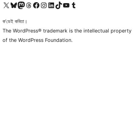
আমাৰ X (আগৰ Twitter) একাউণ্টলৈ যাওক
আমাৰ Bluesky একাউণ্টলৈ যাওক
আমাৰ Mastodon একাউণ্টলৈ যাওক
আমাৰ Threads একাউণ্টলৈ যাওক
আমাৰ Facebook পৃষ্ঠালৈ যাওক
আমাৰ Instagram একাউণ্টলৈ যাওক
আমাৰ LinkedIn একাউণ্টলৈ যাওক
আমাৰ TikTok একাউণ্টলৈ যাওক
আমাৰ YouTube চেনেললৈ যাওক
আমাৰ Tumblr একাউণ্টলৈ যাওক
ক’ডেই কবিতা।
The WordPress® trademark is the intellectual property
of the WordPress Foundation.