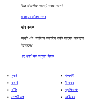
কিবা ক’বলগীয়া আছে? সহায় লাগে?
সাহায্যৰ ফ’ৰাম চাওক
দান কৰক
আপুনি এই প্লাগিনৰ উন্নতিৰ প্ৰতি সাহায্য আগবঢ়াব
বিচাৰেনে?
এই প্লাগিনক অনুদান দিয়ক
সন্দৰ্ভ
প্ৰদৰ্শনী
বাতৰি
থীমবোৰ
হ’ষ্টিং
প্লাগিনবোৰ
গোপনীয়তা
আৰ্হিবোৰ