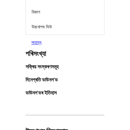
বিকাশ
উচ্চখাপৰ ভিউ
সাহায্য
পৰিসংখ্যা
সক্ৰিয় সংস্কৰণসমূহ
দিনেপ্ৰতি ডাউনল’ড
ডাউনল’ডৰ ইতিহাস