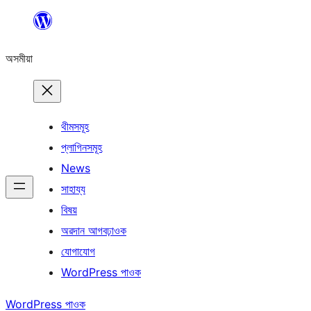
এয়া
এৰি
অসমীয়া
বিষয়বস্তুলৈ
যাওক
থীমসমূহ
প্লাগিনসমূহ
News
সাহায্য
বিষয়
অৱদান আগবঢ়াওক
যোগাযোগ
WordPress পাওক
WordPress পাওক