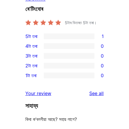
ৰে’টিংবোৰ
5টাৰ ভিতৰত
5
টা তৰা।
5টা তৰা
1
1
4টা তৰা
0
5-
0
3টা তৰা
0
star
4-
0
2টা তৰা
0
review
star
3-
0
1টা তৰা
0
reviews
star
2-
0
reviews
star
1-
reviews
Your review
See all
reviews
star
সাহায্য
reviews
কিবা ক’বলগীয়া আছে? সহায় লাগে?