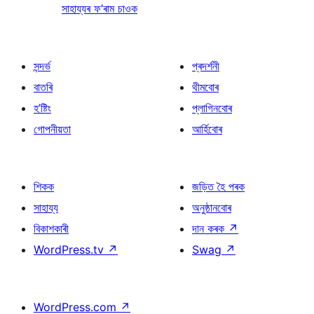
সাহায্যৰ ফ’ৰাম চাওক
সন্দৰ্ভ
প্ৰদৰ্শনী
বাতৰি
থীমবোৰ
হ’ষ্টিং
প্লাগিনবোৰ
গোপনীয়তা
আৰ্হিবোৰ
শিকক
জড়িত হৈ পৰক
সাহায্য
অনুষ্ঠানবোৰ
বিকাশকাৰী
দান কৰক
↗
WordPress.tv
↗
Swag
↗
WordPress.com
↗