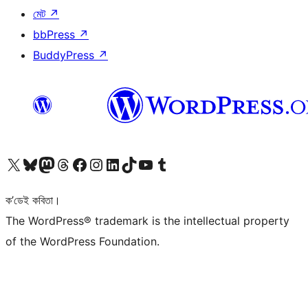
মেট
↗
bbPress
↗
BuddyPress
↗
আমাৰ X (আগৰ Twitter) একাউণ্টলৈ যাওক
আমাৰ Bluesky একাউণ্টলৈ যাওক
আমাৰ Mastodon একাউণ্টলৈ যাওক
আমাৰ Threads একাউণ্টলৈ যাওক
আমাৰ Facebook পৃষ্ঠালৈ যাওক
আমাৰ Instagram একাউণ্টলৈ যাওক
আমাৰ LinkedIn একাউণ্টলৈ যাওক
আমাৰ TikTok একাউণ্টলৈ যাওক
আমাৰ YouTube চেনেললৈ যাওক
আমাৰ Tumblr একাউণ্টলৈ যাওক
ক’ডেই কবিতা।
The WordPress® trademark is the intellectual property
of the WordPress Foundation.