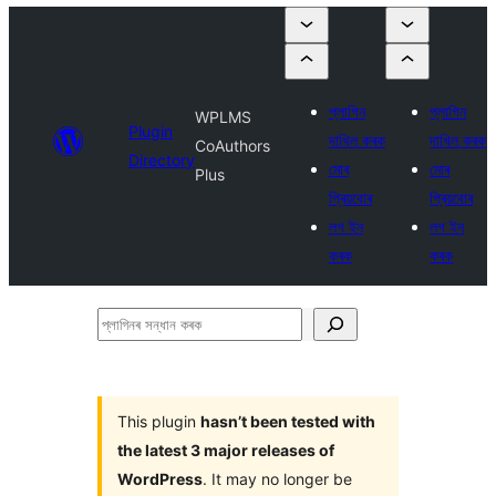
প্লাগিন
প্লাগিন
WPLMS
Plugin
দাখিল কৰক
দাখিল কৰক
CoAuthors
Directory
মোৰ
মোৰ
Plus
প্ৰিয়বোৰ
প্ৰিয়বোৰ
লগ ইন
লগ ইন
কৰক
কৰক
প্লাগিনৰ
সন্ধান
কৰক
This plugin
hasn’t been tested with
the latest 3 major releases of
WordPress
. It may no longer be