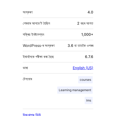
মেটা
সংস্কৰণ
4.0
শেষবাৰ আপডে’ট হৈছিল
2 বছৰ
আগত
সক্ৰিয় ইনষ্টলেশ্যন
1,000+
WordPress-ৰ সংস্কৰণ
3.6 বা তাতকৈ ওপৰৰ
ইমানলৈকে পৰীক্ষা কৰা হৈছে
6.7.6
ভাষা
English (US)
টেগবোৰ
courses
Learning management
lms
উচ্চখাপৰ ভিউ