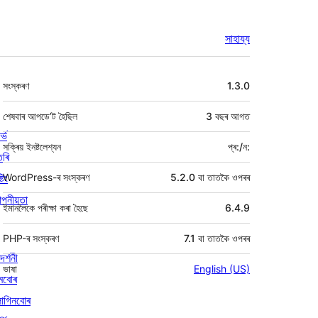
সাহায্য
মেটা
সংস্কৰণ
1.3.0
শেষবাৰ আপডে’ট হৈছিল
3 বছৰ
আগত
ৰ্ভ
সক্ৰিয় ইনষ্টলেশ্যন
প্ৰ:/ন:
তৰি
্টিং
WordPress-ৰ সংস্কৰণ
5.2.0 বা তাতকৈ ওপৰৰ
পনীয়তা
ইমানলৈকে পৰীক্ষা কৰা হৈছে
6.4.9
PHP-ৰ সংস্কৰণ
7.1 বা তাতকৈ ওপৰৰ
দৰ্শনী
ভাষা
English (US)
মবোৰ
লাগিনবোৰ