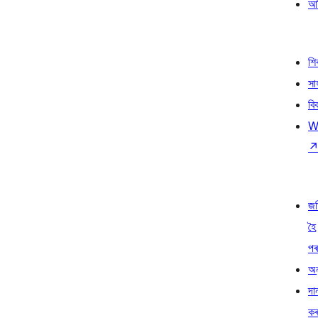
আৰ
শ
সা
বি
W
জ
হৈ
প
অন
দা
ক