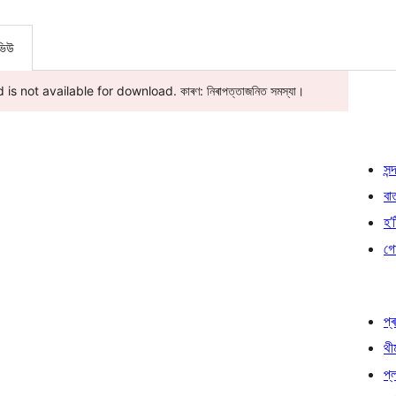
ভিউ
is not available for download. কাৰণ: নিৰাপত্তাজনিত সমস্যা।
সন্দ
বা
হ’ষ
গো
প্ৰ
থী
প্