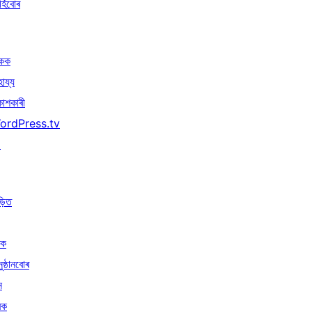
্হিবোৰ
িকক
হায্য
কাশকাৰী
ordPress.tv
↗
ড়িত
ৰক
ুষ্ঠানবোৰ
ন
ৰক