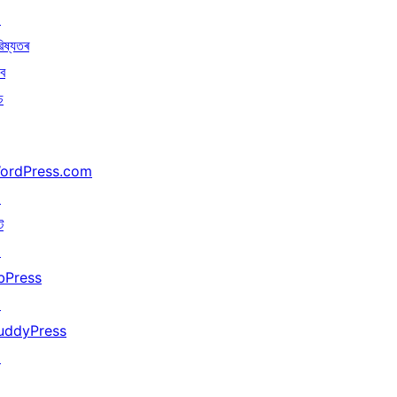
↗
িষ্যতৰ
বে
চ
ordPress.com
↗
ট
↗
bPress
↗
uddyPress
↗