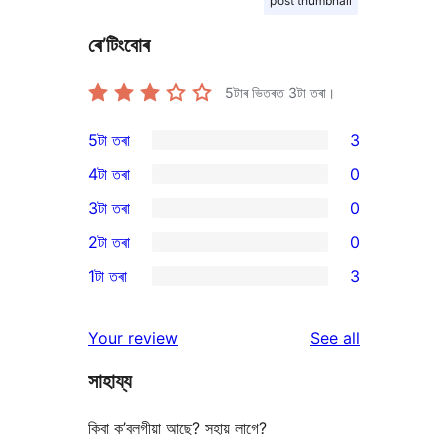
post thumbnail
ৰে’টিংবোৰ
5টাৰ ভিতৰত
3
টা তৰা।
5টা তৰা
3
3
4টা তৰা
0
5-
0
3টা তৰা
0
star
4-
0
2টা তৰা
0
reviews
star
3-
0
1টা তৰা
3
reviews
star
2-
3
reviews
star
1-
reviews
Your review
See all
reviews
star
সাহায্য
reviews
কিবা ক’বলগীয়া আছে? সহায় লাগে?