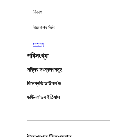
বিকাশ
উচ্চখাপৰ ভিউ
সাহায্য
পৰিসংখ্যা
সক্ৰিয় সংস্কৰণসমূহ
দিনেপ্ৰতি ডাউনল’ড
ডাউনল’ডৰ ইতিহাস