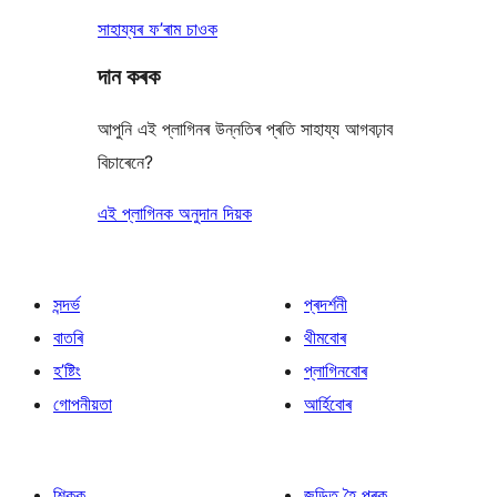
সাহায্যৰ ফ’ৰাম চাওক
দান কৰক
আপুনি এই প্লাগিনৰ উন্নতিৰ প্ৰতি সাহায্য আগবঢ়াব
বিচাৰেনে?
এই প্লাগিনক অনুদান দিয়ক
সন্দৰ্ভ
প্ৰদৰ্শনী
বাতৰি
থীমবোৰ
হ’ষ্টিং
প্লাগিনবোৰ
গোপনীয়তা
আৰ্হিবোৰ
শিকক
জড়িত হৈ পৰক