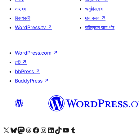
সাহায্য
অনুষ্ঠানবোৰ
বিকাশকাৰী
দান কৰক
↗
WordPress.tv
↗
ভৱিষ্যতৰ বাবে পাঁচ
WordPress.com
↗
মেট
↗
bbPress
↗
BuddyPress
↗
আমাৰ X (আগৰ Twitter) একাউণ্টলৈ যাওক
আমাৰ Bluesky একাউণ্টলৈ যাওক
আমাৰ Mastodon একাউণ্টলৈ যাওক
আমাৰ Threads একাউণ্টলৈ যাওক
আমাৰ Facebook পৃষ্ঠালৈ যাওক
আমাৰ Instagram একাউণ্টলৈ যাওক
আমাৰ LinkedIn একাউণ্টলৈ যাওক
আমাৰ TikTok একাউণ্টলৈ যাওক
আমাৰ YouTube চেনেললৈ যাওক
আমাৰ Tumblr একাউণ্টলৈ যাওক