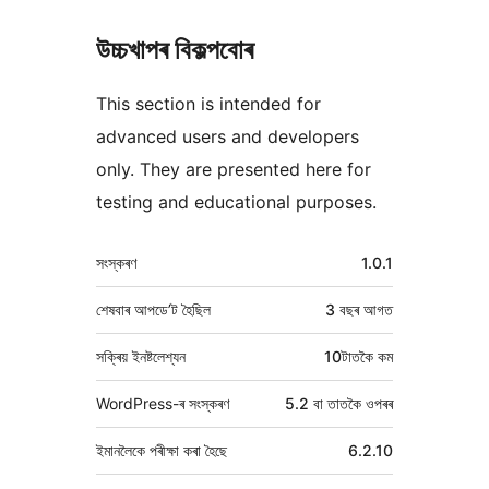
উচ্চখাপৰ বিকল্পবোৰ
This section is intended for
advanced users and developers
only. They are presented here for
testing and educational purposes.
মেটা
সংস্কৰণ
1.0.1
শেষবাৰ আপডে’ট হৈছিল
3 বছৰ
আগত
সক্ৰিয় ইনষ্টলেশ্যন
10টাতকৈ কম
WordPress-ৰ সংস্কৰণ
5.2 বা তাতকৈ ওপৰৰ
ইমানলৈকে পৰীক্ষা কৰা হৈছে
6.2.10