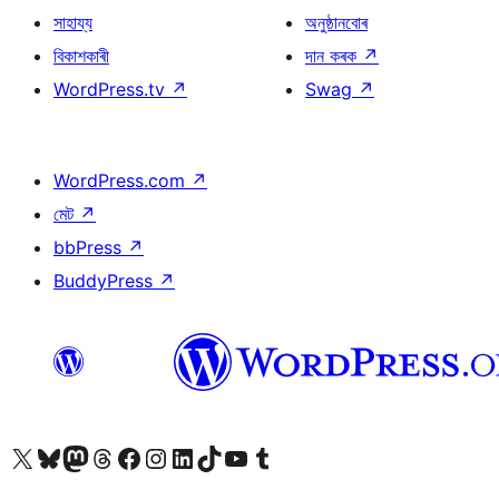
সাহায্য
অনুষ্ঠানবোৰ
বিকাশকাৰী
দান কৰক
↗
WordPress.tv
↗
Swag
↗
WordPress.com
↗
মেট
↗
bbPress
↗
BuddyPress
↗
আমাৰ X (আগৰ Twitter) একাউণ্টলৈ যাওক
আমাৰ Bluesky একাউণ্টলৈ যাওক
আমাৰ Mastodon একাউণ্টলৈ যাওক
আমাৰ Threads একাউণ্টলৈ যাওক
আমাৰ Facebook পৃষ্ঠালৈ যাওক
আমাৰ Instagram একাউণ্টলৈ যাওক
আমাৰ LinkedIn একাউণ্টলৈ যাওক
আমাৰ TikTok একাউণ্টলৈ যাওক
আমাৰ YouTube চেনেললৈ যাওক
আমাৰ Tumblr একাউণ্টলৈ যাওক