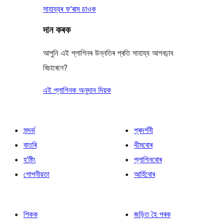
সাহায্যৰ ফ’ৰাম চাওক
দান কৰক
আপুনি এই প্লাগিনৰ উন্নতিৰ প্ৰতি সাহায্য আগবঢ়াব
বিচাৰেনে?
এই প্লাগিনক অনুদান দিয়ক
সন্দৰ্ভ
প্ৰদৰ্শনী
বাতৰি
থীমবোৰ
হ’ষ্টিং
প্লাগিনবোৰ
গোপনীয়তা
আৰ্হিবোৰ
শিকক
জড়িত হৈ পৰক