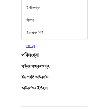
ইনষ্টলেশ্যন
বিকাশ
উচ্চখাপৰ ভিউ
সাহায্য
পৰিসংখ্যা
সক্ৰিয় সংস্কৰণসমূহ
দিনেপ্ৰতি ডাউনল’ড
ডাউনল’ডৰ ইতিহাস