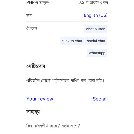
PHP-ৰ সংস্কৰণ
7.3 বা তাতকৈ ওপৰৰ
ভাষা
English (US)
টেগবোৰ
chat button
click to chat
social chat
whatsapp
ৰে’টিংবোৰ
এতিয়ালৈ কোনো পৰ্য্যালোচনা দাখিল কৰা হোৱা নাই।
reviews
Your review
See all
সাহায্য
কিবা ক’বলগীয়া আছে? সহায় লাগে?