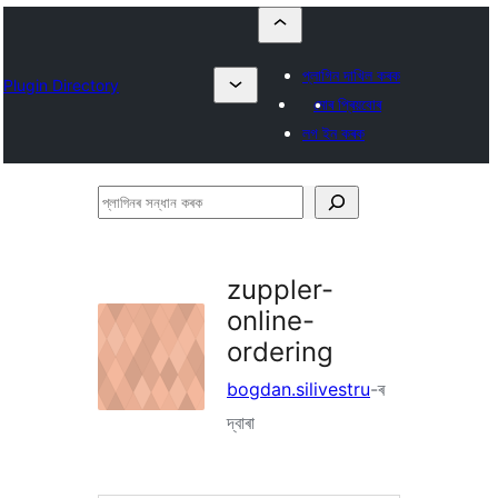
প্লাগিন দাখিল কৰক
Plugin Directory
মোৰ প্ৰিয়বোৰ
লগ ইন কৰক
প্লাগিনৰ
সন্ধান
কৰক
zuppler-
online-
ordering
bogdan.silivestru
-ৰ
দ্বাৰা