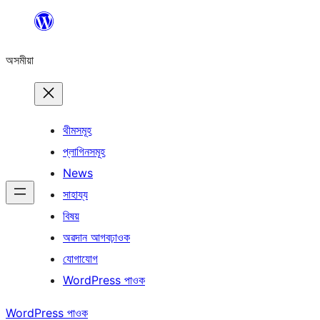
এয়া
এৰি
অসমীয়া
বিষয়বস্তুলৈ
যাওক
থীমসমূহ
প্লাগিনসমূহ
News
সাহায্য
বিষয়
অৱদান আগবঢ়াওক
যোগাযোগ
WordPress পাওক
WordPress পাওক