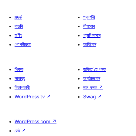
সন্দৰ্ভ
প্ৰদৰ্শনী
বাতৰি
থীমবোৰ
হ’ষ্টিং
প্লাগিনবোৰ
গোপনীয়তা
আৰ্হিবোৰ
শিকক
জড়িত হৈ পৰক
সাহায্য
অনুষ্ঠানবোৰ
বিকাশকাৰী
দান কৰক
↗
WordPress.tv
↗
Swag
↗
WordPress.com
↗
মেট
↗