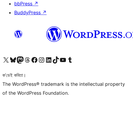
bbPress
↗
BuddyPress
↗
আমাৰ X (আগৰ Twitter) একাউণ্টলৈ যাওক
আমাৰ Bluesky একাউণ্টলৈ যাওক
আমাৰ Mastodon একাউণ্টলৈ যাওক
আমাৰ Threads একাউণ্টলৈ যাওক
আমাৰ Facebook পৃষ্ঠালৈ যাওক
আমাৰ Instagram একাউণ্টলৈ যাওক
আমাৰ LinkedIn একাউণ্টলৈ যাওক
আমাৰ TikTok একাউণ্টলৈ যাওক
আমাৰ YouTube চেনেললৈ যাওক
আমাৰ Tumblr একাউণ্টলৈ যাওক
ক’ডেই কবিতা।
The WordPress® trademark is the intellectual property
of the WordPress Foundation.