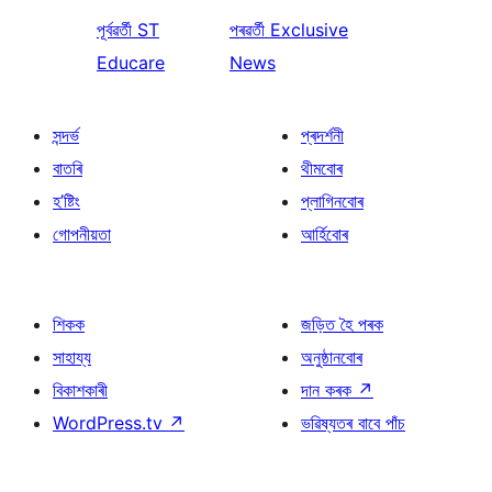
পূৰ্বৱৰ্তী
ST
পৰৱৰ্তী
Exclusive
Educare
News
সন্দৰ্ভ
প্ৰদৰ্শনী
বাতৰি
থীমবোৰ
হ’ষ্টিং
প্লাগিনবোৰ
গোপনীয়তা
আৰ্হিবোৰ
শিকক
জড়িত হৈ পৰক
সাহায্য
অনুষ্ঠানবোৰ
বিকাশকাৰী
দান কৰক
↗
WordPress.tv
↗
ভৱিষ্যতৰ বাবে পাঁচ