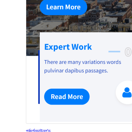
পূৰ্বদৰ্শন
ডাউনল’ড