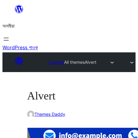
এয়া
এৰি
অসমীয়া
বিষয়বস্তুলৈ
যাওক
WordPress পাওক
Themes
All themes
Alvert
Alvert
Themes Daddy