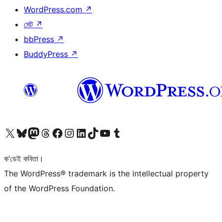
WordPress.com
↗
মেট
↗
bbPress
↗
BuddyPress
↗
আমাৰ X (আগৰ Twitter) একাউণ্টলৈ যাওক
আমাৰ Bluesky একাউণ্টলৈ যাওক
আমাৰ Mastodon একাউণ্টলৈ যাওক
আমাৰ Threads একাউণ্টলৈ যাওক
আমাৰ Facebook পৃষ্ঠালৈ যাওক
আমাৰ Instagram একাউণ্টলৈ যাওক
আমাৰ LinkedIn একাউণ্টলৈ যাওক
আমাৰ TikTok একাউণ্টলৈ যাওক
আমাৰ YouTube চেনেললৈ যাওক
আমাৰ Tumblr একাউণ্টলৈ যাওক
ক’ডেই কবিতা।
The WordPress® trademark is the intellectual property
of the WordPress Foundation.