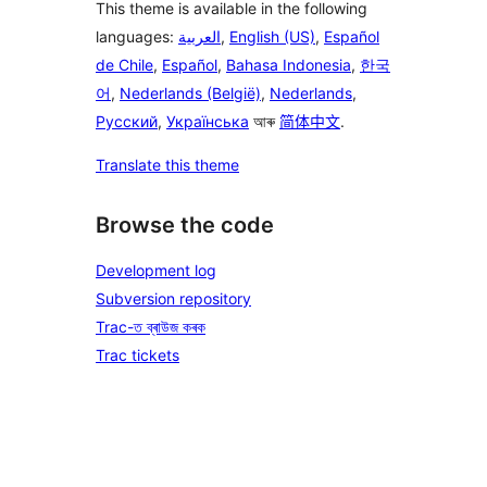
This theme is available in the following
languages:
العربية
,
English (US)
,
Español
de Chile
,
Español
,
Bahasa Indonesia
,
한국
어
,
Nederlands (België)
,
Nederlands
,
Русский
,
Українська
আৰু
简体中文
.
Translate this theme
Browse the code
Development log
Subversion repository
Trac-ত ব্ৰাউজ কৰক
Trac tickets