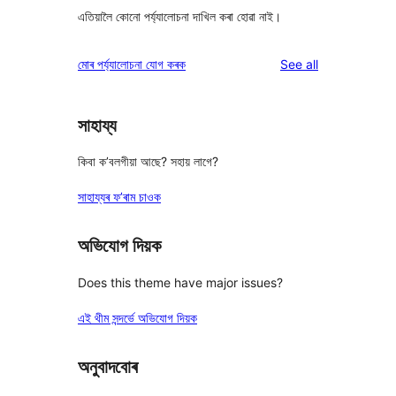
এতিয়ালৈ কোনো পৰ্য্যালোচনা দাখিল কৰা হোৱা নাই।
reviews
মোৰ পৰ্য্যালোচনা যোগ কৰক
See all
সাহায্য
কিবা ক’বলগীয়া আছে? সহায় লাগে?
সাহায্যৰ ফ’ৰাম চাওক
অভিযোগ দিয়ক
Does this theme have major issues?
এই থীম সন্দৰ্ভে অভিযোগ দিয়ক
অনুবাদবোৰ