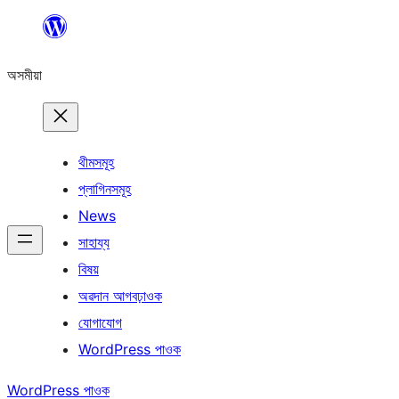
এয়া
এৰি
অসমীয়া
বিষয়বস্তুলৈ
যাওক
থীমসমূহ
প্লাগিনসমূহ
News
সাহায্য
বিষয়
অৱদান আগবঢ়াওক
যোগাযোগ
WordPress পাওক
WordPress পাওক