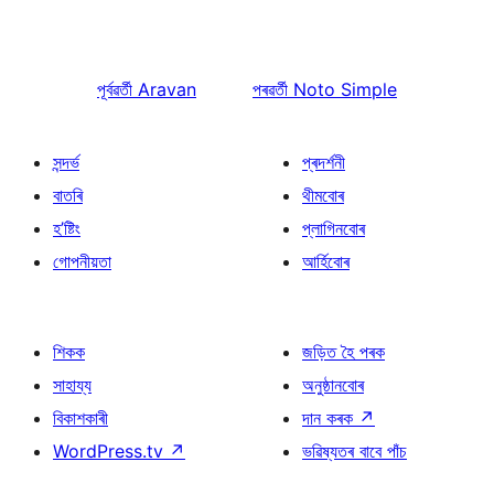
পূৰ্বৱৰ্তী
Aravan
পৰৱৰ্তী
Noto Simple
সন্দৰ্ভ
প্ৰদৰ্শনী
বাতৰি
থীমবোৰ
হ’ষ্টিং
প্লাগিনবোৰ
গোপনীয়তা
আৰ্হিবোৰ
শিকক
জড়িত হৈ পৰক
সাহায্য
অনুষ্ঠানবোৰ
বিকাশকাৰী
দান কৰক
↗
WordPress.tv
↗
ভৱিষ্যতৰ বাবে পাঁচ