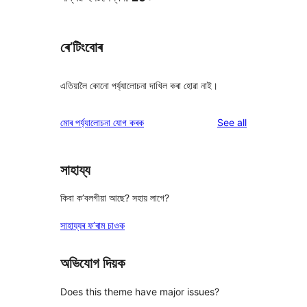
ৰে’টিংবোৰ
এতিয়ালৈ কোনো পৰ্য্যালোচনা দাখিল কৰা হোৱা নাই।
reviews
মোৰ পৰ্য্যালোচনা যোগ কৰক
See all
সাহায্য
কিবা ক’বলগীয়া আছে? সহায় লাগে?
সাহায্যৰ ফ’ৰাম চাওক
অভিযোগ দিয়ক
Does this theme have major issues?