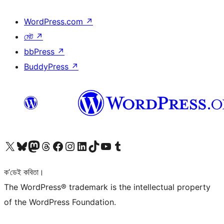
WordPress.com
↗
মেট
↗
bbPress
↗
BuddyPress
↗
আমাৰ X (আগৰ Twitter) একাউণ্টলৈ যাওক
আমাৰ Bluesky একাউণ্টলৈ যাওক
আমাৰ Mastodon একাউণ্টলৈ যাওক
আমাৰ Threads একাউণ্টলৈ যাওক
আমাৰ Facebook পৃষ্ঠালৈ যাওক
আমাৰ Instagram একাউণ্টলৈ যাওক
আমাৰ LinkedIn একাউণ্টলৈ যাওক
আমাৰ TikTok একাউণ্টলৈ যাওক
আমাৰ YouTube চেনেললৈ যাওক
আমাৰ Tumblr একাউণ্টলৈ যাওক
ক’ডেই কবিতা।
The WordPress® trademark is the intellectual property
of the WordPress Foundation.