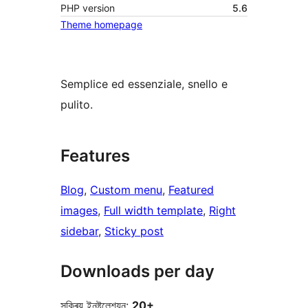
PHP version
5.6
Theme homepage
Semplice ed essenziale, snello e
pulito.
Features
Blog
, 
Custom menu
, 
Featured
images
, 
Full width template
, 
Right
sidebar
, 
Sticky post
Downloads per day
সক্ৰিয় ইনষ্টলেশ্যন:
20+