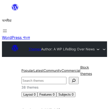
এয়া
এৰি
অসমীয়া
বিষয়বস্তুলৈ
যাওক
WordPress পাওক
Themes
Author: A WP Life
Blog Over News
Block
Popular
Latest
Community
Commercial
themes
সন্ধান
কৰক
38 themes
Layout
0
Features
0
Subjects
0