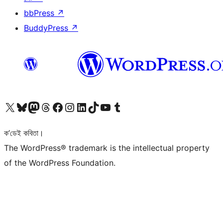
bbPress
↗
BuddyPress
↗
আমাৰ X (আগৰ Twitter) একাউণ্টলৈ যাওক
আমাৰ Bluesky একাউণ্টলৈ যাওক
আমাৰ Mastodon একাউণ্টলৈ যাওক
আমাৰ Threads একাউণ্টলৈ যাওক
আমাৰ Facebook পৃষ্ঠালৈ যাওক
আমাৰ Instagram একাউণ্টলৈ যাওক
আমাৰ LinkedIn একাউণ্টলৈ যাওক
আমাৰ TikTok একাউণ্টলৈ যাওক
আমাৰ YouTube চেনেললৈ যাওক
আমাৰ Tumblr একাউণ্টলৈ যাওক
ক’ডেই কবিতা।
The WordPress® trademark is the intellectual property
of the WordPress Foundation.