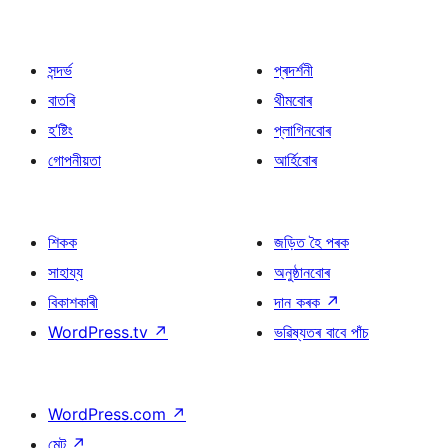
সন্দৰ্ভ
প্ৰদৰ্শনী
বাতৰি
থীমবোৰ
হ’ষ্টিং
প্লাগিনবোৰ
গোপনীয়তা
আৰ্হিবোৰ
শিকক
জড়িত হৈ পৰক
সাহায্য
অনুষ্ঠানবোৰ
বিকাশকাৰী
দান কৰক
↗
WordPress.tv
↗
ভৱিষ্যতৰ বাবে পাঁচ
WordPress.com
↗
মেট
↗