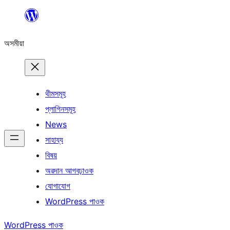
এয়া
এৰি
অসমীয়া
বিষয়বস্তুলৈ
যাওক
থীমসমূহ
প্লাগিনসমূহ
News
সাহায্য
বিষয়
অৱদান আগবঢ়াওক
যোগাযোগ
WordPress পাওক
WordPress পাওক