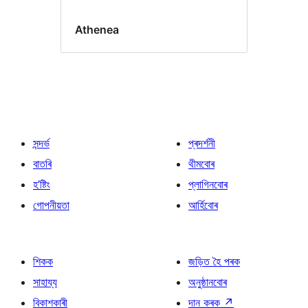
Athenea
সন্দৰ্ভ
প্ৰদৰ্শনী
বাতৰি
থীমবোৰ
হ’ষ্টিং
প্লাগিনবোৰ
গোপনীয়তা
আৰ্হিবোৰ
শিকক
জড়িত হৈ পৰক
সাহায্য
অনুষ্ঠানবোৰ
বিকাশকাৰী
দান কৰক
↗