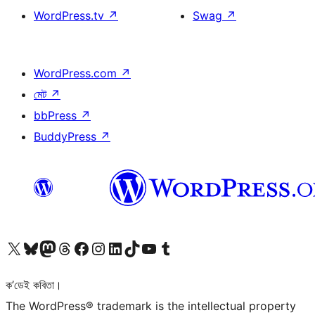
WordPress.tv
↗
Swag
↗
WordPress.com
↗
মেট
↗
bbPress
↗
BuddyPress
↗
আমাৰ X (আগৰ Twitter) একাউণ্টলৈ যাওক
আমাৰ Bluesky একাউণ্টলৈ যাওক
আমাৰ Mastodon একাউণ্টলৈ যাওক
আমাৰ Threads একাউণ্টলৈ যাওক
আমাৰ Facebook পৃষ্ঠালৈ যাওক
আমাৰ Instagram একাউণ্টলৈ যাওক
আমাৰ LinkedIn একাউণ্টলৈ যাওক
আমাৰ TikTok একাউণ্টলৈ যাওক
আমাৰ YouTube চেনেললৈ যাওক
আমাৰ Tumblr একাউণ্টলৈ যাওক
ক’ডেই কবিতা।
The WordPress® trademark is the intellectual property