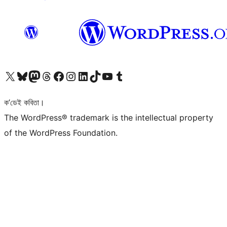
আমাৰ X (আগৰ Twitter) একাউণ্টলৈ যাওক
আমাৰ Bluesky একাউণ্টলৈ যাওক
আমাৰ Mastodon একাউণ্টলৈ যাওক
আমাৰ Threads একাউণ্টলৈ যাওক
আমাৰ Facebook পৃষ্ঠালৈ যাওক
আমাৰ Instagram একাউণ্টলৈ যাওক
আমাৰ LinkedIn একাউণ্টলৈ যাওক
আমাৰ TikTok একাউণ্টলৈ যাওক
আমাৰ YouTube চেনেললৈ যাওক
আমাৰ Tumblr একাউণ্টলৈ যাওক
ক’ডেই কবিতা।
The WordPress® trademark is the intellectual property
of the WordPress Foundation.