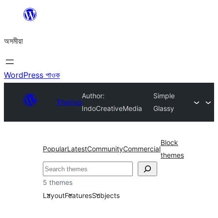
এয়া
এৰি
অসমীয়া
বিষয়বস্তুলৈ
যাওক
WordPress পাওক
Author:
Simple
Themes
IndoCreativeMedia
Glassy
Block
Popular
Latest
Community
Commercial
themes
সন্ধান
কৰক
5 themes
Layout
Features
Subjects