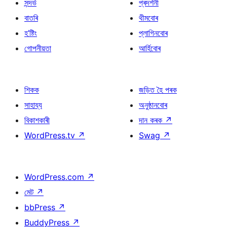
সন্দৰ্ভ
প্ৰদৰ্শনী
বাতৰি
থীমবোৰ
হ’ষ্টিং
প্লাগিনবোৰ
গোপনীয়তা
আৰ্হিবোৰ
শিকক
জড়িত হৈ পৰক
সাহায্য
অনুষ্ঠানবোৰ
বিকাশকাৰী
দান কৰক
↗
WordPress.tv
↗
Swag
↗
WordPress.com
↗
মেট
↗
bbPress
↗
BuddyPress
↗